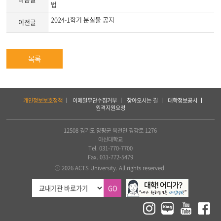
법
2024-1학기 분실물 공지
이전글
목록
하
개인정보보호정책
이메일무단수집거부
찾아오시는 길
대학정보공시
단
원격지원요청
서
비
스
12508 경기도 양평군 옥천면 경강로 1276
및
아신대학교
아
Tel. 031-770-7700
세
Fax. 031-772-5479
아
ⓒ 2026 ACTS University. All rights reserved.
연
합
GO
신
학
대
학