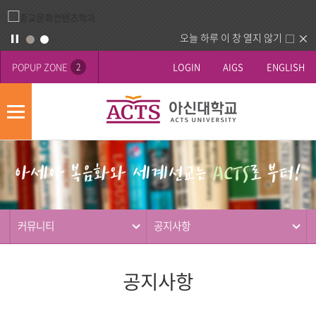
오늘 하루 이 창 열지 않기
POPUP ZONE
LOGIN
AIGS
ENGLISH
2
모
바
게
배
일
시
너
메
판
영
뉴
사
역
제
동
커뮤니티
공지사항
행
공지사항