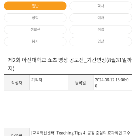
일반
학사
장학
예배
생활관
취업
봉사
입찰
제2회 아신대학교 쇼츠 영상 공모전_기간연장(8월31일까
지)
기획처
2024-06-12 15:06:0
작성자
등록일
0
게
시
글
본
문
[교육혁신센터] Teaching Tips 4_공감 중심의 효과적인 교수
다음글