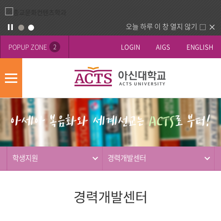
오늘 하루 이 창 열지 않기
POPUP ZONE
LOGIN
AIGS
ENGLISH
2
모
바
게
배
일
시
너
메
판
영
뉴
사
역
제
동
학생지원
경력개발센터
행
경력개발센터