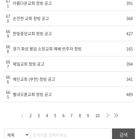
67
아름다운교회 청빙 공고
391
1
67
순전한 교회 청빙 공고
368
0
66
한빛중앙교회 청빙 공고
427
9
66
경기 화성 봉담 소망교회 예배 반주자 청빙
165
8
66
예일교회 청빙 공고
394
7
66
예인교회 (부천) 청빙 공고
341
6
66
별내오륜교회 청빙 공고
489
5
막
음
지
다
마
1
2
3
4
5
6
7
8
9
10
검색