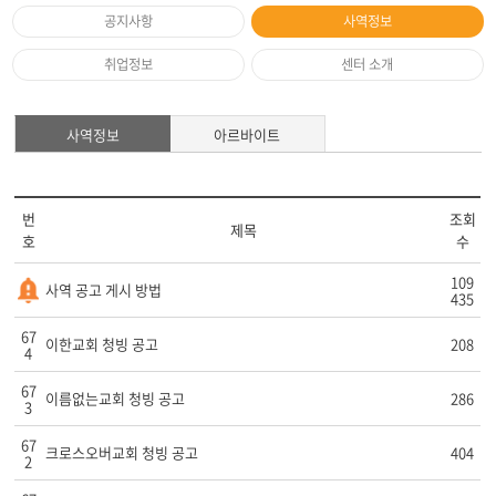
공지사항
사역정보
취업정보
센터 소개
사역정보
아르바이트
번
조회
제목
호
수
109
사역 공고 게시 방법
435
67
이한교회 청빙 공고
208
4
67
이름없는교회 청빙 공고
286
3
67
크로스오버교회 청빙 공고
404
2