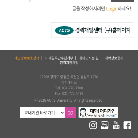
글을 작성하시려면
Login
하세요!
하
개인정보보호정책
이메일무단수집거부
찾아오시는 길
대학정보공시
단
원격지원요청
서
비
스
12508 경기도 양평군 옥천면 경강로 1276
및
아신대학교
아
Tel. 031-770-7700
세
Fax. 031-772-5479
아
ⓒ 2026 ACTS University. All rights reserved.
연
합
GO
신
학
대
학
교