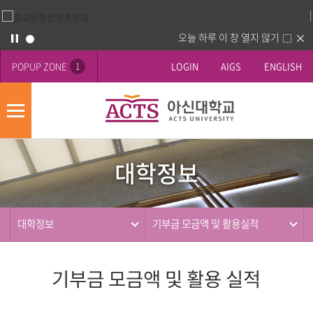
오늘 하루 이 창 열지 않기
POPUP ZONE
LOGIN
AIGS
ENGLISH
1
모
바
대
배
일
학
너
메
대학정보
정
영
뉴
사
보
역
제
동
대학정보
기부금 모금액 및 활용실적
행
기부금 모금액 및 활용 실적