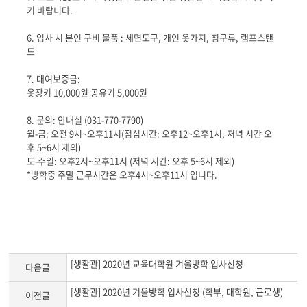
기 바랍니다
.
6.
입사 시 본인 구비 물품 : 세면도구
,
개인 옷가지
,
침구류
,
램프스탠
드
7.
대여보증금
:
옷장키
10,000
원 공유기
5,000
원
8.
문의: 안내실
(031-770-7790)
월
-
금: 오전
9
시
~
오후
11
시
(
점심시간: 오후
12~
오후
1
시
,
저녁 시간 오
후
5~6
시 제외
)
토
-
주일: 오후
2
시
~
오후
11
시
(
저녁 시간: 오후
5~6
시 제외
)
*
방학중 주말 근무시간은 오후
4
시
~
오후
11
시 입니다
.
[생활관] 2020년 교육대학원 겨울방학 입사신청
다음글
[생활관] 2020년 겨울방학 입사신청 (학부, 대학원, 근로생)
이전글