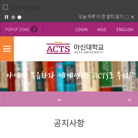
오늘 하루 이 창 열지 않기
POPUP ZONE
LOGIN
AIGS
ENGLISH
2
모
바
게
배
일
시
너
메
판
영
뉴
사
역
제
동
행
공지사항