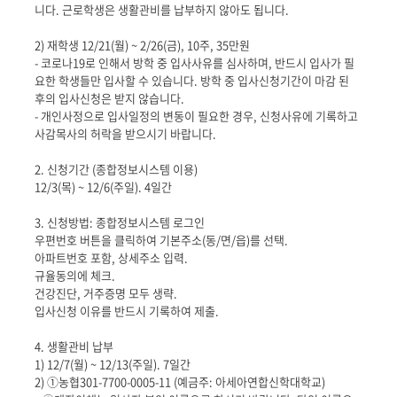
니다
.
근로학생은 생활관비를 납부하지 않아도 됩니다
.
2)
재학생
12/21(
월
) ~ 2/26(
금
), 10
주
, 35
만원
- 코로나
19
로 인해서 방학 중 입사사유를 심사하며
,
반드시 입사가 필
요한 학생들만 입사할 수 있습니다
.
방학 중 입사신청기간이 마감 된
후의 입사신청은 받지 않습니다
.
- 개인사정으로 입사일정의 변동이 필요한 경우, 신청사유에 기록하고
사감목사의 허락을 받으시기 바랍니다.
2.
신청기간
(
종합정보시스템 이용
)
12/3(목
) ~ 12/6(주일
). 4
일간
3.
신청방법: 종합정보시스템 로그인
우편번호 버튼을 클릭하여 기본주소
(
동
/
면
/
읍
)
를 선택
.
아파트번호 포함
,
상세주소 입력
.
규율동의에 체크
.
건강진단
,
거주증명 모두 생략
.
입사신청 이유를 반드시 기록하여 제출
.
4.
생활관비 납부
1) 12/7(
월
) ~ 12/13(
주일
). 7
일간
2)
①
농협
301-7700-0005-11 (
예금주: 아세아연합신학대학교
)