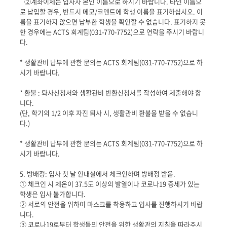
②
계좌이체는 입사자 본인 이름으로 하시기 바랍니다
.
타인 이름으
로 납입할 경우
,
반드시 메모
/
코멘트에 학생 이름을 표기하십시오
.
이
름을 표기하지 않으면 납부한 학생을 확인할 수 없습니다
.
표기하지 못
한 경우에는
ACTS
회계팀
(031-770-7752)
으로 연락을 주시기 바랍니
다
.
*
생활관비 납부에 관한 문의는
ACTS
회계팀
(031-770-7752)
으로 하
시기 바랍니다
.
*
환불 : 톼사신청서와 생활관비 반환신청서를 작성하여 제출해야 합
니다
.
(
단
,
학기의
1/2
이후 자진 퇴사 시
,
생활관비 환불을 받을 수 없습니
다
.)
*
생활관비 납부에 관한 문의는
ACTS
회계팀
(031-770-7752)
으로 하
시기 바랍니다
.
5.
방배정: 입사 첫 날 안내실에서 체크인하며 방배정 받음
.
①
체크인 시 체온이
37.5
도 이상의 발열이나 코로나
19
증세가 있는
학생은 입사 불가합니다
.
②
서로의 안전을 위하여 마스크를 착용하고 입사를 진행하시기 바랍
니다
.
③
코로나
19
로부터 학생들의 안전을 위한 생활관의 지침을 따라주시