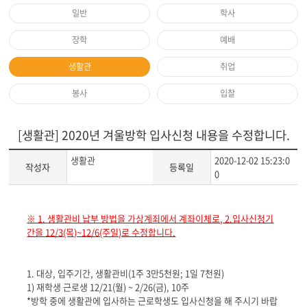
일반
학사
장학
예배
생활관
취업
봉사
입찰
[생활관] 2020년 겨울방학 입사신청 내용을 수정합니다.
생활관
2020-12-02 15:23:0
작성자
등록일
0
게
※ 1.
생활관비 납부 방법을 가상계죄에서 계좌이체로, 2.입사신청기
시
간을 12/3(목)~12/6(주일)로 수정합니다.
글
본
문
1.
대상
,
입주기간
,
생활관비
(1
주
3
만
5
천원
; 1
일
7
천원
)
1)
재학생 근로생
12/21(
월
) ~ 2/26(
금
), 10
주
*
방학 중에 생활관에 입사하는 근로학생도 입사신청을 해 주시기 바랍