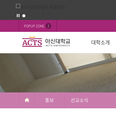
홍
배
POPUP ZONE
2
보
너
영
대학소개
역
교육목표
대학
대학
학생활동
FOCUS on 
대학
후원 안내
설립목적
학과(2024학년
학사일정
학생행사
행사
교육이념
수강신청
학생기구
ACTS 사이버 
인재상
복수/부전공
사회봉사
캠퍼스
ACTS신앙고백
졸업
신간도서
사제동행
홍보
선교소식
국제교육원(A
국외 학점교류
ACTS NEWS
대학상징
연계전공
아신TALK
사제동행