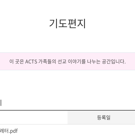
증제
스쿨버스
장애학생지원
조직도
임원현황
세계지역연구
학생상담소
행정부서
역대이사장
IT서비스
기도편지
규정
이사회회의록
학생증발급
학생편의
이 곳은 ACTS 가족들의 선교 이야기를 나누는 공간입니다.
지
등록일
스레터.pdf