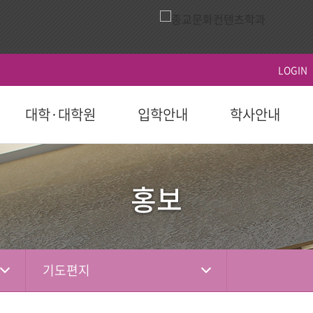
LOGIN
대학·대학원
입학안내
학사안내
ACTS
역사
시설이용
영상
ACTS비전
대학원
대학원
학생지원
홍보 책자
대학원
후원 참여
국제교육원(AIGS)
후원 현황
평
후원
홍보
도 이후)
학부(2023학년도 이전)
등록
연혁
식당
홍보 영상
장단기발전계
일반대학원
학사일정
학자금대출
대학 요람
홍보단
성적
편의시설
행사 영상
선교대학원
등록 및 수강신
장학
홍보 브로셔
학적
체육시설
상담대학원
시험 및 성적 안
병무-예비군
소셜미디어
선교소식
서
국내 학점교류
산책로
교육혁신센터
기도편지
IGS)
자격증 및 인증서
시설대여
경력개발센터(취
기도편지
대학기관
학교법인
학부제
생활관
사회봉사지원
선교대회