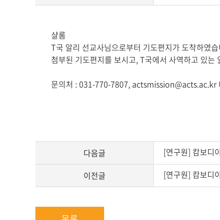
게
샬롬
시
T국 알리 선교사님으로부터 기도편지가 도착하였습
글
첨부된 기도편지를 보시고, T국에서 사역하고 있는 
본
문
문의처 : 031-770-7807, actsmission@acts.ac
[연구원] 캄보디
다음글
[연구원] 캄보디
이전글
목록