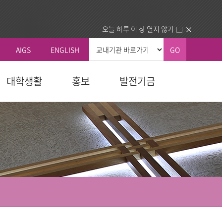
오늘 하루 이 창 열지 않기
AIGS
ENGLISH
GO
대학생활
홍보
발전기금
총장실
커뮤니티
국내외교류
생교육원
자 예우
획
신학대학원
학칙 및 규칙
총장인사말
공지사항
국내 교류기관
청
교육대학원
휴/복학 안내
총장소개
동문회
국외 교류기관
내
다문화교육복지대학원
장학안내
주요활동
건의함
동문교회/기관 인증제
역대총장
묻고답하기
업.사역)
정보교환
소개
대학정보
센터
분실물
동문교회