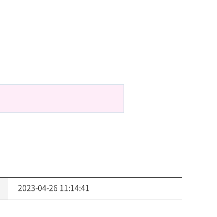
센터
서식자료
소
자체평가보고서
동문기관
대학평의원회
예배
등록금심의위원회
예결산공고
예배일정
업무추진비사용내역
기타
기부금 모금액 및 활용실적
공익신고 및 신고자 보호제도
적립금 운용현황
2023-04-26 11:14:41