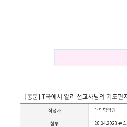
아신4C교양인
ACTS STORY
지나온 활동
심볼
ACTS 갤러리
교가
캠퍼스안내
캠퍼스맵
전화번호안내
[동문] T국에서 알리 선교사님의 기도편
오시는 길
대외협력팀
작성자
20.04.2023 뉴
첨부