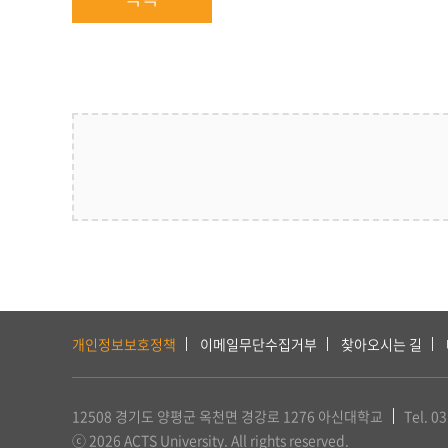
하
단
개인정보보호정책
이메일무단수집거부
찾아오시는 길
서
비
스
12508 경기도 양평군 옥천면 경강로 1276
아신대학교
Tel. 0
및
ⓒ 2026 ACTS University. All rights reserved.