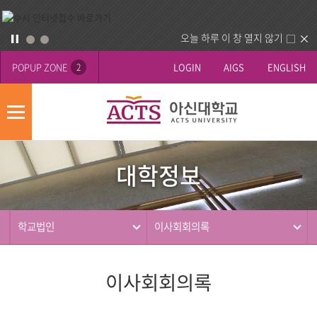
오늘 하루 이 창 열지 않기
POPUP ZONE
LOGIN
AIGS
ENGLISH
2
모
바
대
배
일
학
너
메
대학정보
정
영
뉴
사
보
역
제
동
학교법인
이사회회의록
행
이사회회의록