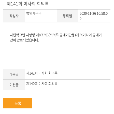
제141회 이사회 회의록
법인사무국
2020-11-26 10:58:0
작성자
등록일
0
게
사립학교법 시행령 제
8
조의
3(
회의록 공개기간등
)
에 의거하여 공개기
시
간이 만료되었습니다
.
글
본
문
제142회 이사회 회의록
다음글
제140회 이사회 회의록
이전글
목록