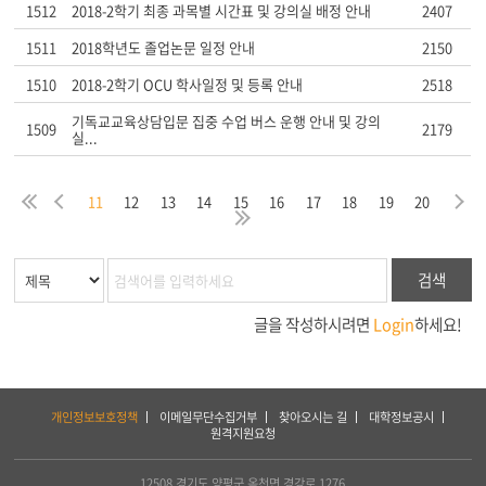
1512
2018-2학기 최종 과목별 시간표 및 강의실 배정 안내
2407
1511
2018학년도 졸업논문 일정 안내
2150
1510
2018-2학기 OCU 학사일정 및 등록 안내
2518
기독교교육상담입문 집중 수업 버스 운행 안내 및 강의
1509
2179
실...
음
막
처
이
다
11
12
13
14
15
16
17
18
19
20
지
음
전
마
검색
글을 작성하시려면
Login
하세요!
하
개인정보보호정책
이메일무단수집거부
찾아오시는 길
대학정보공시
단
원격지원요청
서
비
스
12508 경기도 양평군 옥천면 경강로 1276