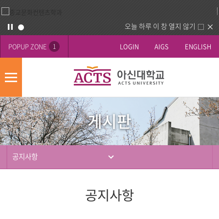
오늘 하루 이 창 열지 않기
POPUP ZONE
LOGIN
AIGS
ENGLISH
1
모
바
게
배
일
시
너
메
게시판
판
영
뉴
사
역
제
동
공지사항
행
공지사항