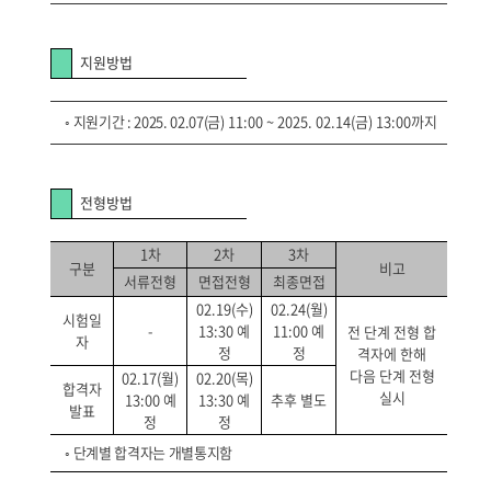
지원방법
◦
지원기간 : 2025. 02.07(
금) 11:00 ~ 2025. 02.14(금) 13:00까지
전형방법
1차
2차
3차
구분
비고
서류전형
면접전형
최종면접
02.19(수)
02.24(월)
시험일
-
13:30 예
11:00 예
전 단계 전형 합
자
정
정
격자에 한해
다음 단계 전형
02.17(월)
02.20(목)
합격자
실시
13:00 예
13:30 예
추후 별도
발표
정
정
◦
단계별 합격자는 개별통지함