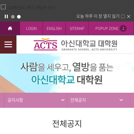
오늘 하루 이 창 열지 않기
LOGIN
ENGLISH
SITEMAP
POPUP ZONE
2
모
바
커
일
뮤
메
니
뉴
티
공지사항
전체공지
전체공지