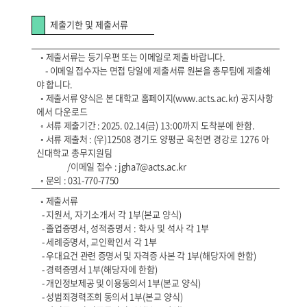
제출기한 및 제출서류
◦
제출서류는 등기우편 또는 이메일로 제출 바랍니다.
-
이메일 접수자는 면접 당일에 제출서류 원본을 총무팀에 제출해
야 합니다.
◦
제출서류 양식은 본 대학교 홈페이지(www.acts.ac.kr)
공지사항
에서 다운로드
◦
서류 제출기간 : 2025. 02.14(
금) 13:00까지 도착분에 한함.
◦
서류 제출처 : (
우)12508 경기도 양평군 옥천면 경강로 1276 아
신대학교 총무지원팀
/
이메일 접수 : jgha7@acts.ac.kr
◦
문의 : 031-770-7750
◦
제출서류
-
지원서,
자기소개서 각 1부(본교 양식)
-
졸업증명서,
성적증명서 : 학사 및 석사 각 1부
-
세례증명서,
교인확인서 각 1부
-
우대요건 관련 증명서 및 자격증 사본 각 1
부(해당자에 한함)
-
경력증명서 1
부(해당자에 한함)
-
개인정보제공 및 이용동의서 1
부(본교 양식)
-
성범죄경력조회 동의서 1
부(본교 양식)