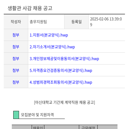
생활관 사감 채용 공고
2025-02-06 13:39:0
작성자
총무지원팀
등록일
9
첨부
1.지원서(본교양식).hwp
첨부
2.자기소개서(본교양식).hwp
첨부
3.개인정보제공및이용동의서(본교양식).hwp
첨부
5.자격증요건검증동의서(본교양식).hwp
첨부
4.성범죄경력조회동의서(본교양식).hwp
게
[
아신대학교 기간제 계약직원 채용 공고]
시
글
모집분야 및 지원자격
본
문
채용인
근무예정