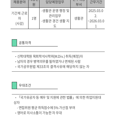
채용분야
담당예정업무
근무기간
원
부서
-생활관 운영 행정 및
2025.03.0
기간제 근로
관리업무
2.
자
1명
생활관
-생활관 경건 생활 지
~2026.03.0
(사감)
도
1
공통자격
◦
신학대학원 목회학석사학위(M.Div.)
취득(예정)자
◦
남자의 경우 병역의무를 필하였거나 면제된 사람
◦
국가공무원법 제33조의 결격사유에 해당하지 않는 자
우대조건
◦
「국가유공자 등 예우 및 지원에 관한 법률」에 의한 취업지원대
상자
-
면접위원 평균 취득점수에 5%
가산점 부여
◦
영어로 의사소통이 가능한 자 우대