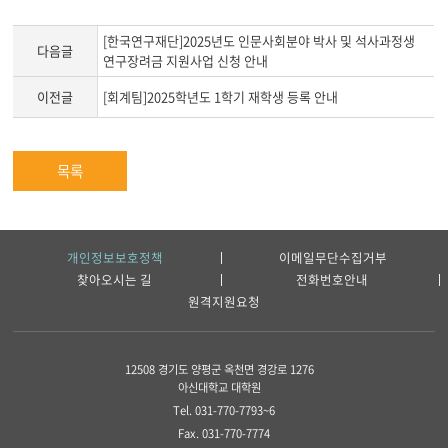
[한국연구재단]2025년도 인문사회분야 박사 및 석사과정생
다음글
연구장려금 지원사업 신청 안내
이전글
[회계팀]2025학년도 1학기 재학생 등록 안내
목록
개인정보보호정책
이메일무단수집거부
찾아오시는 길
전화번호안내
원격지원요청
12508 경기도 양평군 옥천면 경강로 1276
아신대학교 대학원
Tel. 031-770-7793~6
Fax. 031-770-7774