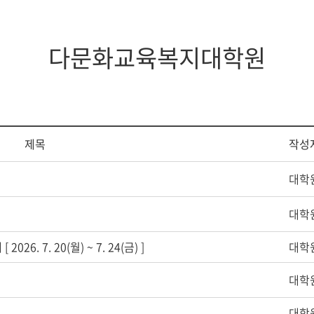
지대학원
전체모집요강
다문화교육복지대학원
제목
작성
대학
대학
6. 7. 20(월) ~ 7. 24(금) ]
대학
대학
대학