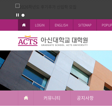
LOGIN
ENGLISH
SITEMAP
POPUP
커
뮤
교육이념과 
공지사항
일반대학원
학사일정
논문작성안
공지사항
니
철학박사(Ph.D.
전체공지
티
시험 및 성
신학박사(Th.D.
일반대학원
석박사통합과
신학대학원
석사과정
선교대학원
커뮤니티
공지사항
교육대학원
상담대학원
복지대학원