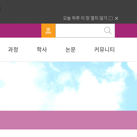
오늘 하루 이 창 열지 않기
과정
학사
논문
커뮤니티
문
강신청
료실
행정부서 안내
묻고답하기
교육대학원
휴·복학 안내
연구윤리자료실
청빙게시판
교육학석사
료실
찾아오시는길
합격자조회/고지서출력
복지대학원
입학원서접수
사회복지학석사
다문화교육복지대학원
지대학원