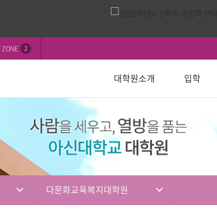
 ZONE
2
대학원소개
입학
비전
내
연혁
모집요강
신학대학원
학칙 및 규정
논문심사일정
묻고답하기
교수소개
자주하는 질
선교대학원
등록 및 수
논문서식자
자료실
)
일반대학원
성경강해학(Th.M.)
일반대학원
행정서식
적안내
장학안내
입학관련자
)
신학대학원
목회학석사
신학대학원
수업자료실
상담대학원
정
선교대학원
문학석사
선교대학원
입학관련서식
교육대학원
교육대학원
입시자료
상담학석사
다문화교육복지대학원
상담대학원
상담대학원
다문화교육복지대학원
복지대학원
편입학
다문화교육복