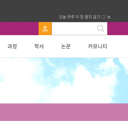
오늘 하루 이 창 열지 않기
과정
학사
논문
커뮤니티
문
강신청
료실
행정부서 안내
묻고답하기
교육대학원
휴·복학 안내
연구윤리자료실
청빙게시판
교육학석사
료실
찾아오시는길
합격자조회/고지서출력
복지대학원
입학원서접수
사회복지학석사
다문화교육복지대학원
지대학원