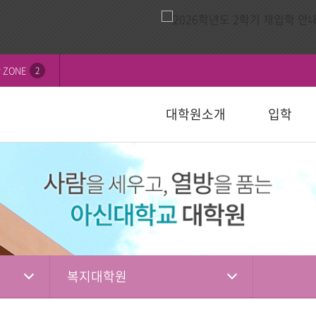
 ZONE
2
대학원소개
입학
비전
내
연혁
모집요강
신학대학원
학칙 및 규정
논문심사일정
묻고답하기
교수소개
자주하는 질
선교대학원
등록 및 수
논문서식자
자료실
)
일반대학원
성경강해학(Th.M.)
일반대학원
행정서식
적안내
장학안내
입학관련자
)
신학대학원
목회학석사
신학대학원
수업자료실
상담대학원
정
선교대학원
문학석사
선교대학원
입학관련서식
교육대학원
교육대학원
입시자료
상담학석사
복지대학원
상담대학원
상담대학원
다문화교육복지대학원
복지대학원
편입학
다문화교육복