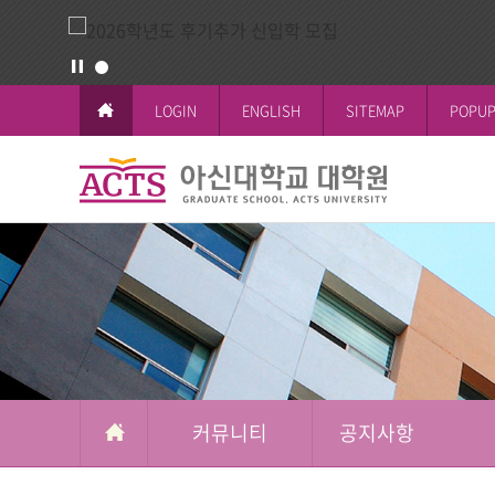
LOGIN
ENGLISH
SITEMAP
POPUP
커
뮤
교육이념과 
공지사항
일반대학원
학사일정
논문작성안
공지사항
니
철학박사(Ph.D.
전체공지
티
시험 및 성
신학박사(Th.D.
일반대학원
석박사통합과
신학대학원
석사과정
선교대학원
커뮤니티
공지사항
교육대학원
상담대학원
복지대학원