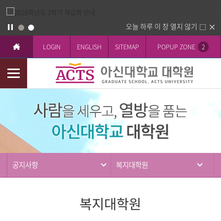
오늘 하루 이 창 열지 않기
LOGIN
ENGLISH
SITEMAP
POPUP ZONE
2
모
바
커
일
뮤
메
니
뉴
티
공지사항
복지대학원
복지대학원