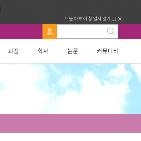
오늘 하루 이 창 열지 않기
과정
학사
논문
커뮤니티
문
강신청
료실
행정부서 안내
묻고답하기
교육대학원
휴·복학 안내
연구윤리자료실
청빙게시판
교육학석사
료실
찾아오시는길
합격자조회/고지서출력
복지대학원
입학원서접수
사회복지학석사
다문화교육복지대학원
지대학원