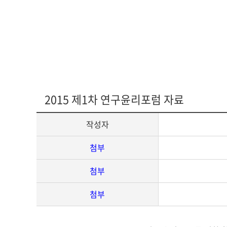
다문화교육복
2015 제1차 연구윤리포럼 자료
작성자
첨부
첨부
첨부
게