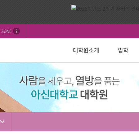
 ZONE
2
대학원소개
입학
비전
내
연혁
모집요강
신학대학원
학칙 및 규정
논문심사일정
묻고답하기
교수소개
자주하는 질
선교대학원
등록 및 수
논문서식자
자료실
)
일반대학원
성경강해학(Th.M.)
일반대학원
행정서식
적안내
장학안내
입학관련자
)
신학대학원
목회학석사
신학대학원
수업자료실
상담대학원
정
선교대학원
문학석사
선교대학원
입학관련서식
교육대학원
교육대학원
입시자료
상담학석사
상담대학원
상담대학원
다문화교육복지대학원
복지대학원
편입학
다문화교육복