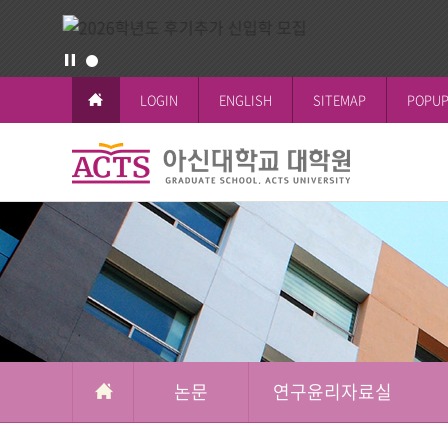
LOGIN
ENGLISH
SITEMAP
POPUP
대
학
교육이념과 
공지사항
일반대학원
학사일정
논문작성안
공지사항
원
철학박사(Ph.D.
전체공지
소
시험 및 성
신학박사(Th.D.
일반대학원
개
석박사통합과
신학대학원
석사과정
선교대학원
논문
연구윤리자료실
교육대학원
상담대학원
복지대학원