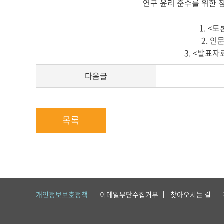
시
연구 윤리 준수를 위한 
글
본
1. <
문
2. 
3. <발표
다음글
목록
개인정보보호정책
이메일무단수집거부
찾아오시는 길