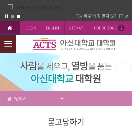
오늘 하루 이 창 열지 않기
LOGIN
ENGLISH
SITEMAP
POPUP ZONE
2
모
바
입
일
학
메
뉴
묻고답하기
묻고답하기