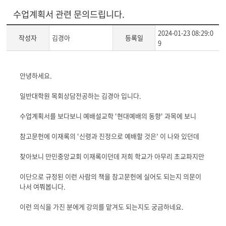
수업계획서 관련 문의드립니다.
2024-01-23 08:29:0
작성자
김경아
등록일
9
게
안녕하세요.
시
글
일반대학원 목회상담전공하는 김경아 입니다.
본
문
수업계획서를 보다보니 예배설교학 '현대예배의 동향' 과목에 보니
참고문헌에 이재록의 '신령과 진정으로 예배할 것은' 이 나와 있던데
찾아보니 만민중앙교회 이재록이던데 저희 학교가 아무리 초교파지만
이단으로 규정된 이런 사람의 책을 참고문헌에 실어도 되는지 의문이
나서 여쭤봅니다.
이런 의식을 가진 분에게 강의를 맡겨도 되는지도 궁금하네요.