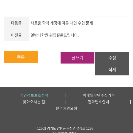
다음글
새로운 학칙 개정에 따른 대면 수업 문제
이전글
일반대학원 편입질문드립니다.
목록
글쓰기
수정
삭제
개인정보보호정책
이메일무단수집거부
찾아오시는 길
전화번호안내
원격지원요청
12508 경기도 양평군 옥천면 경강로 1276