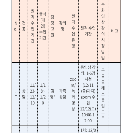
녹
화
원
출석
원
영
격
담
(
대
격
상
N
전
수
당
강의
면
)
수
원격 수업
강
o.
공
업
교
명
비고
수업
업
기간
의
기
원
기간
유
시
간
형
청
방
법
동영상 강
구
의
: 1-6
강
글
zoo
시청
클
11/
1/1
m/
(12/11
래
상
23-
8~
김
가족
녹
(
금
)
까지
)
1
스
담
12/
1/2
영*
상담
화
zoom
수
룸
19
0
영
업
업
상
12/12(
토
)
로
10:00-1
드
2:00
1차: 12/0