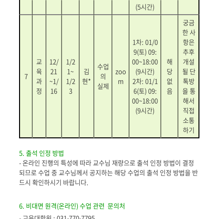
(5
시간
)
궁금
한 사
1
차
: 01/0
항은
9(
토
) 09:
추후
교
12/
1/2
00~18:00
해
개설
수업
육
21
1~
김
zoo
(9
시간
)
당
될 단
7
의
과
~1/
1/2
현*
m
2
차
: 01/1
없
톡방
실제
정
16
3
6(
토
) 09:
음
을 통
00~18:00
해서
(9
시간
)
직접
소통
하기
5. 출석 인정 방법
- 온라인 진행의 특성에 따라 교수님 재량으로 출석 인정 방법이 결정
되므로 수업 중 교수님께서 공지하는 해당 수업의 출석 인정 방법을 반
드시 확인하시기 바랍니다.
6. 비대면 원격(온라인) 수업 관련 문의처
- 교육대학원 :
031-770-7795