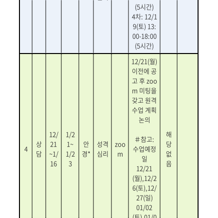
(5
시간
)
4
차
: 12/1
9(
토
) 13:
00-18:00
(5
시간
)
12/21(
월
)
이전에 공
고 후
zoo
m
미팅을
갖고 원격
수업 계획
논의
12/
1/2
해
＃
참고
:
상
21
1~
안
성격
zoo
당
4
수업예정
담
~1/
1/2
경*
심리
m
없
일
16
3
음
12/21
(
월
),12/2
6(
토
),12/
27(
일
)
01/02
(
토
),01/0