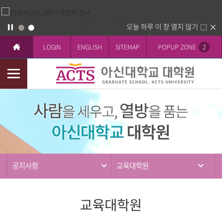
오늘 하루 이 창 열지 않기
LOGIN
ENGLISH
SITEMAP
POPUP ZONE
2
모
바
커
일
뮤
메
니
뉴
티
공지사항
교육대학원
교육대학원