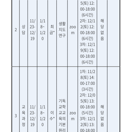
5(토) 12:
00-18:00
(6시간)
11/
1/1
2차: 12/1
해
생활
상
23-
8~
최
zoo
2(토)
12:
당
2
지도
담
12/
1/2
금*
m
00-18:00
없
연구
19
0
(6시간)
음
3차: 12/1
9(토) 12:
00-18:00
(6시간)
1
차
: 11/2
8(
토
) 14:
00-17:00
(3
시간
)
2
차
: 12/0
기독
5(
토
) 13:
교
11/
1/1
교학
00-18:00
해
육
23-
8~
이
교교
zoo
(5
시간
)
당
3
과
12/
1/2
수*
육의
m
3
차
: 12/1
없
정
19
0
기본
2(
토
) 13:
음
원리
00-18:00