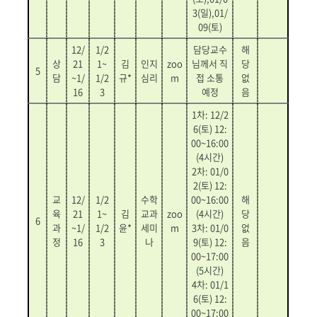
3(
일
),01/
09(
토
)
12/
1/2
담당교수
해
상
21
1~
김
인지
zoo
님께서 직
당
5
담
~1/
1/2
규*
심리
m
접 소통
없
16
3
예정
음
1
차
: 12/2
6(
토
) 12:
00~16:00
(4
시간
)
2
차
: 01/0
2(
토
) 12:
교
12/
1/2
수학
00~16:00
해
육
21
1~
김
교과
zoo
(4
시간
)
당
6
과
~1/
1/2
윤*
세미
m
3
차
: 01/0
없
정
16
3
나
9(
토
) 12:
음
00~17:00
(5
시간
)
4
차
: 01/1
6(
토
) 12:
00~17:00