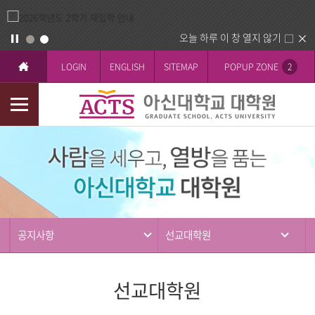
오늘 하루 이 창 열지 않기
LOGIN
ENGLISH
SITEMAP
POPUP ZONE
2
모
바
커
일
뮤
메
니
뉴
티
공지사항
선교대학원
선교대학원