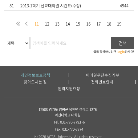
81
2013-1학기 선교대학원 시간표(수정)
4944
처
이
11
12
13
14
15
16
17
18
19
음
전
검색
글을 작성하시려면
Login
하세요!
개인정보보호정책
이메일무단수집거부
찾아오시는 길
전화번호안내
원격지원요청
12508 경기도 양평군 옥천면 경강로 1276
아신대학교 대학원
Tel. 031-770-7793~6
Fax. 031-770-7774
ⓒ 2026 ACTS University. All rights reserved.