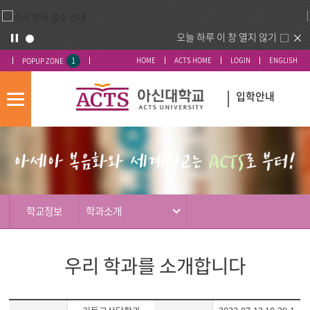
오늘 하루 이 창 열지 않기
1
HOME
ACTS HOME
LOGIN
ENGLISH
POPUP ZONE
입학안내
모
바
입
배
일
시
너
메
도
영
뉴
우
역
미
학교정보
학과소개
우리 학과를 소개합니다