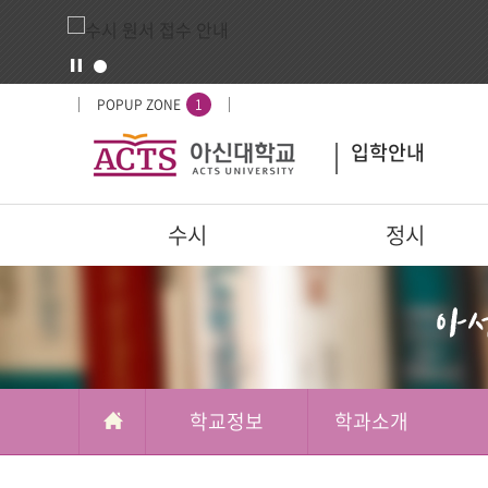
입
배
POPUP ZONE
1
시
너
입학안내
도
영
우
역
미
주
수시
정시
요
서
부가메뉴
학교정보
비
스
학교정보
학과소개