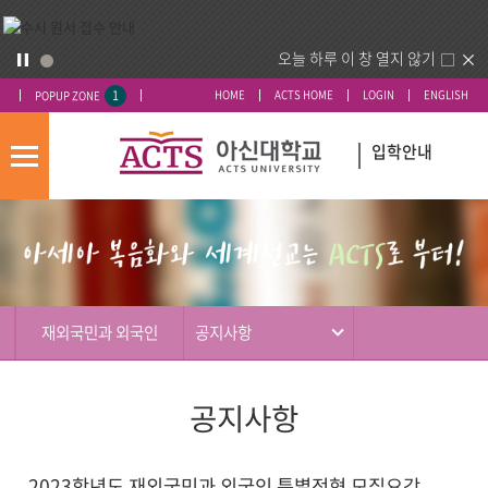
오늘 하루 이 창 열지 않기
1
HOME
ACTS HOME
LOGIN
ENGLISH
POPUP ZONE
입학안내
모
바
입
배
일
시
너
메
도
영
뉴
우
역
미
재외국민과 외국인
공지사항
공지사항
2023학년도 재외국민과 외국인 특별전형 모집요강