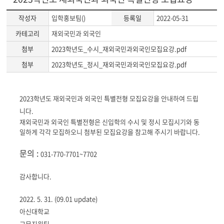
작성자
입학홍보팀()
등록일
2022-05-31
카테고리
재외국민과 외국인
첨부
2023학년도_수시_재외국민과외국인모집요강.pdf
첨부
2023학년도_정시_재외국민과외국인모집요강.pdf
게
2023
학년도 재외국민과 외국인 특별전형 모집요강을 안내하여 드립
시
니다.
글
재외국민과 외국인 특별전형은 신입학의 수시 및 정시 모집시기와 동
본
일하게 각각 모집하오니 첨부된 모집요강을 참고해 주시기 바랍니다.
문
문의 :
031-770-7701~7702
감사합니다.
2022. 5. 31. (09.01 update)
아신대학교
교무지원팀