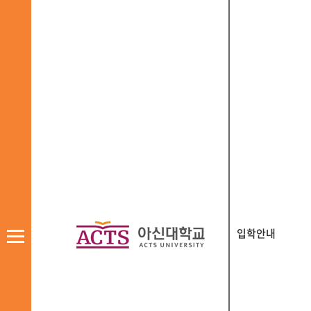
입학안내
모
바
일
메
뉴