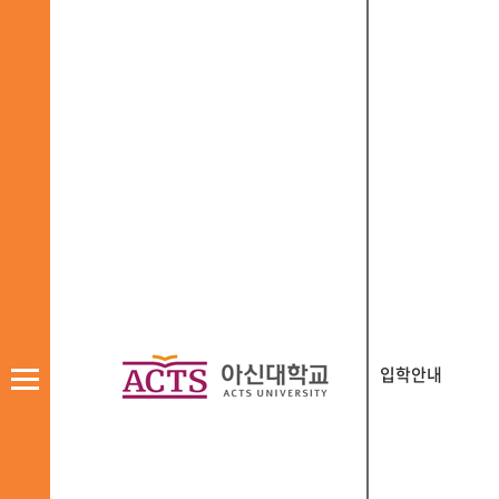
입학안내
모
바
일
메
뉴