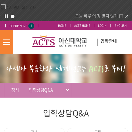
오늘 하루 이 창 열지 않기
1
HOME
ACTS HOME
LOGIN
ENGLISH
POPUP ZONE
입학안내
모
바
입
배
일
시
너
메
도
영
뉴
우
역
미
정시
입학상담Q&A
입학상담Q&A