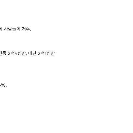
0개에 사람들이 거주.
반둥 2백4십만, 메단 2백1십만
6%.