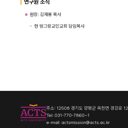
연구원 조직
원장: 김재봉 목사
현 땅그랑교민교회 담임목사
주소: 12508 경기도 양평군 옥천면 경강로 12
Tel: 031-770-7860~1
e-mail: actsmission@acts.ac.kr