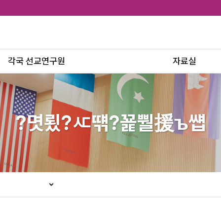
각국 선교연구원
자료실
연구원 현황
문서자료
연구원별 게시판
출판물
?몃룄?ㅼ떆?꾩뿰援ъ썝