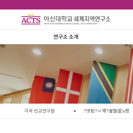
연구소 소개
인사말
연구소 규정
오시는 길 및 연락처
각국 선교연구원
?몃룄?ㅼ떆?꾩뿰援ъ썝