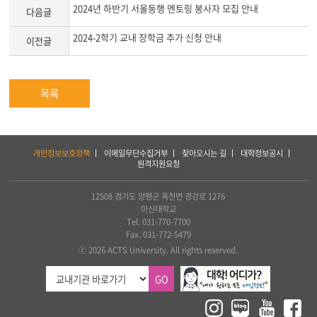
문
2024년 하반기 서울동행 멘토링 봉사자 모집 안내
다음글
2024-2학기 교내 장학금 추가 신청 안내
이전글
목록
하
개인정보보호정책
이메일무단수집거부
찾아오시는 길
대학정보공시
단
원격지원요청
서
비
스
12508 경기도 양평군 옥천면 경강로 1276
및
아신대학교
아
Tel. 031-770-7700
세
Fax. 031-772-5479
아
ⓒ 2026 ACTS University. All rights reserved.
연
합
GO
신
학
대