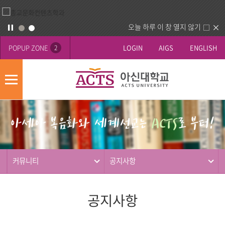
오늘 하루 이 창 열지 않기
POPUP ZONE
LOGIN
AIGS
ENGLISH
2
모
바
게
배
일
시
너
메
판
영
뉴
사
역
제
동
커뮤니티
공지사항
행
공지사항