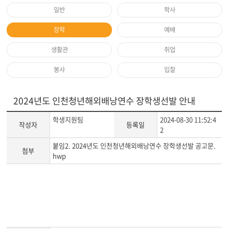
일반
학사
장학
예배
생활관
취업
봉사
입찰
2024년도 인천청년해외배낭연수 장학생선발 안내
학생지원팀
2024-08-30 11:52:4
작성자
등록일
2
붙임2. 2024년도 인천청년해외배낭연수 장학생선발 공고문.
첨부
hwp
게
시
글
본