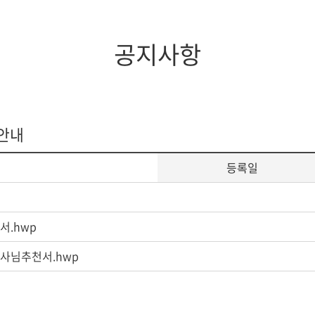
공지사항
 안내
등록일
서.hwp
목사님추천서.hwp