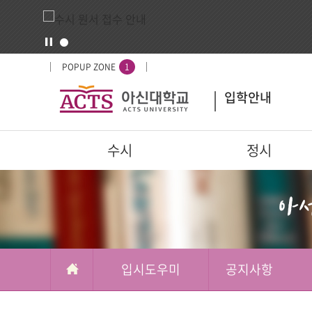
입
배
POPUP ZONE
1
시
너
입학안내
도
영
우
역
미
주
수시
정시
요
서
부가메뉴
학교정보
비
스
입시도우미
공지사항