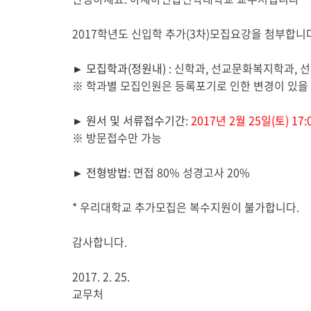
시
글
2017
학년도 신입학 추가
(3
차
)
모집요강을 첨부합니
본
문
►
모집학과
(
정원내
)
:
신학과
,
선교문화복지학과
,
선
※
학과별 모집인원은 등록포기로 인한 변경이 있을
►
원서 및 서류접수기간
:
2017
년
2
월
25
일
(토
) 17
※ 방문
접수만 가능
►
전형방법
: 면접 80% 성경고사 2
0%
*
우리대학교 추가모집은 복수지원이 불가합니다
.
감사합니다
.
2017. 2. 25.
교무처