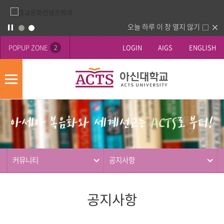
오늘 하루 이 창 열지 않기
POPUP ZONE
LOGIN
AIGS
ENGLISH
2
모
바
게
배
일
시
너
메
판
영
뉴
사
역
제
동
커뮤니티
공지사항
행
공지사항