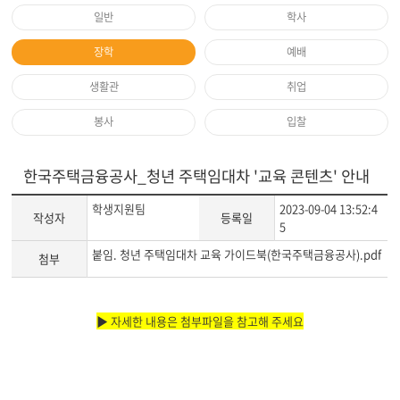
일반
학사
장학
예배
생활관
취업
봉사
입찰
한국주택금융공사_청년 주택임대차 '교육 콘텐츠' 안내
학생지원팀
2023-09-04 13:52:4
작성자
등록일
5
붙임. 청년 주택임대차 교육 가이드북(한국주택금융공사).pdf
첨부
게
▶ 자세한 내용은 첨부파일을 참고해 주세요
시
글
본
문