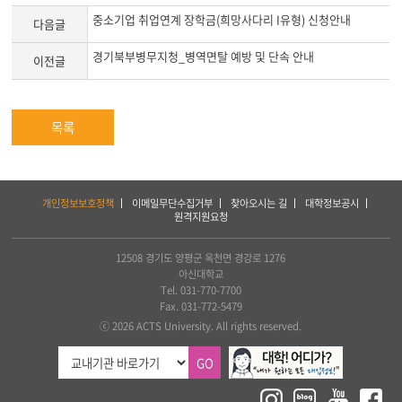
중소기업 취업연계 장학금(희망사다리 I유형) 신청안내
다음글
경기북부병무지청_병역면탈 예방 및 단속 안내
이전글
목록
하
개인정보보호정책
이메일무단수집거부
찾아오시는 길
대학정보공시
단
원격지원요청
서
비
스
12508 경기도 양평군 옥천면 경강로 1276
및
아신대학교
아
Tel. 031-770-7700
세
Fax. 031-772-5479
아
ⓒ 2026 ACTS University. All rights reserved.
연
합
GO
신
학
대