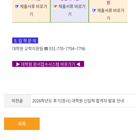
원
제출서류
바로가
제출서류
바로가
☞
☞
제출서류
바로가
☞
기
기
기
5.
입 학 문 의
대학원 교학지원팀
☎ 031-770~7794~7796
▶ 대학원 원서접수시스템 바로가기 ◀
이전글
2026학년도 후기(정시) 대학원 신입학 합격자 발표 안내
목록