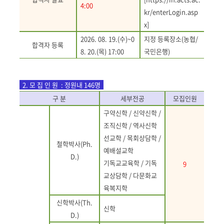
4:00
kr/enterLogin.asp
x]
2026. 08. 19.(수)~0
지정 등록장소(농협/
합격자 등록
8. 20.(목) 17:00
국민은행)
2.
모 집 인 원 : 정원내 146명
구 분
세부전공
모집인원
구약신학
/
신약신학
/
조직신학
/
역사신학
선교학
/
목회상담학
/
철학박사
(Ph.
예배설교학
D.)
기독교교육학
/
기독
9
교상담학
/
다문화교
육복지학
신학박사
(Th.
신학
D.)