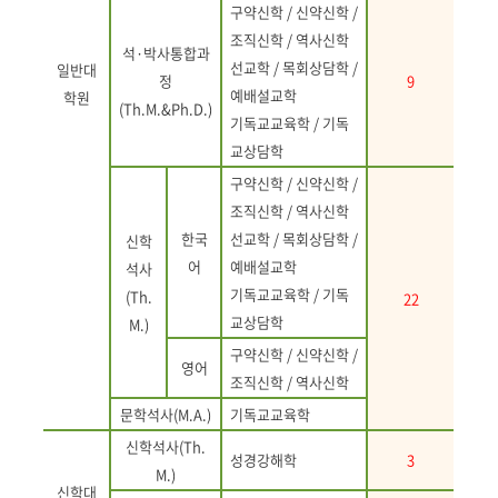
구약신학
/
신약신학
/
조직신학
/
역사신학
석
·
박사통합과
선교학
/
목회상담학
/
일반대
정
9
예배설교학
학원
(Th.M.&Ph.D.)
기독교교육학
/
기독
교상담학
구약신학
/
신약신학
/
조직신학
/
역사신학
한국
선교학
/
목회상담학
/
신학
어
예배설교학
석사
기독교교육학
/
기독
(Th.
22
교상담학
M.)
구약신학
/
신약신학
/
영어
조직신학
/
역사신학
문학석사
(M.A.)
기독교교육학
신학석사
(Th.
성경강해학
3
M.)
신학대