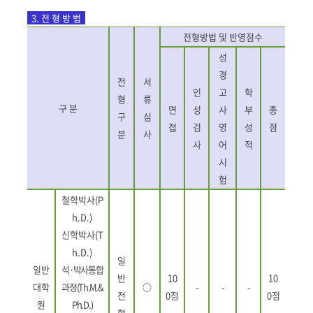
3.
전 형 방 법
전형방법 및 반영점수
성
경
전
서
인
고
학
형
류
구 분
면
성
사
부
총
구
심
접
검
영
성
점
분
사
사
어
적
시
험
철학박사
(P
h.D.)
신학박사
(T
h.D.)
일
일반
석
·
박사통합
반
10
10
대학
과정
(Th.M.&
○
-
-
-
전
0
점
0
점
원
Ph.D.
)
형