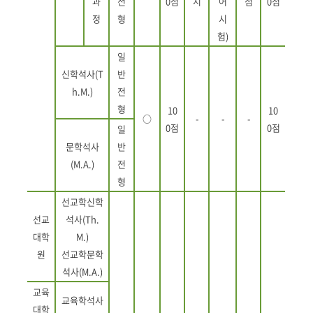
과
전
0
점
시
어
점
0
점
정
형
시
험
)
일
신학석사
(T
반
h.M.)
전
형
10
10
○
-
-
-
0
점
0
점
일
문학석사
반
(M.A.)
전
형
선교학신학
선교
석사
(Th.
대학
M.)
원
선교학문학
석사
(M.A.)
교육
교육학석사
대학