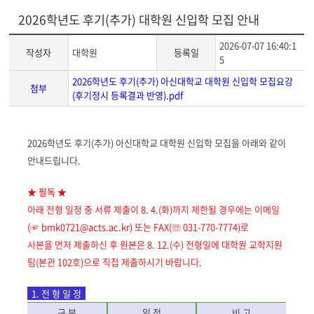
2026학년도 후기(추가) 대학원 신입학 모집 안내
2026-07-07 16:40:1
작성자
대학원
등록일
5
2026학년도 후기(추가) 아신대학교 대학원 신입학 모집요강
첨부
(후기정시 등록결과 반영).pdf
게
2026학년도 후기(추가) 아신대학교 대학원
신입학 모집을 아래와 같이
시
안내드립니다.
글
본
★
필독
★
문
아래 전형 일정 중 서류 제출이 8
. 4.(화
)
까지 제한될 경우에는 이메일
(
☞
bmk0721@acts.ac.kr)
또는
FAX(
☏
031-770-7774)
로
사본을 먼저 제출하신 후 원본은 8
. 12.(수
)
전형일에 대학원 교학지원
팀
(
본관
102
호
)
으로 직접 제출하시기 바랍니다
.
1.
전 형 일 정
구 분
일 정
비 고