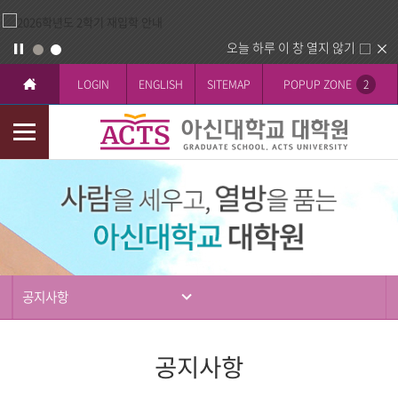
오늘 하루 이 창 열지 않기
LOGIN
ENGLISH
SITEMAP
POPUP ZONE
2
모
바
입
일
학
메
뉴
공지사항
공지사항