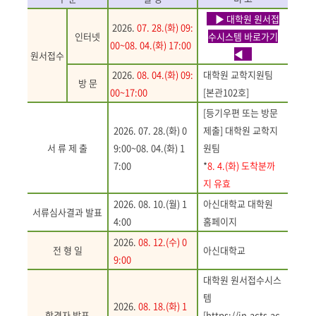
▶ 대학원 원서접
2026.
07. 28.(화
) 09:
인터넷
수시스템 바로가기
00~08. 04.(화) 17:00
◀
원서접수
2026.
08. 04.(화
) 09:
대학원 교학지원팀
방 문
00~17:00
[
본관
102
호
]
[
등기우편 또는 방문
2026. 07. 28.(화
) 0
제출
]
대학원 교학지
서 류 제 출
9:00~08. 04.(화
) 1
원팀
7:00
*
8
. 4.(
화
) 도착분까
지
유효
2026. 08. 10.(월) 1
아신대학교 대학원
서류심사결과 발표
4:00
홈페이지
2026.
08. 12.(수) 0
전 형 일
아신대학교
9:00
대학원 원서접수시스
템
2026.
08. 18.(화) 1
합격자 발표
[https://in.acts.ac.