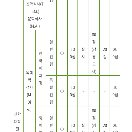
신학석사
(T
h.M.)
문학석사
(M.A.)
80
일
점
반
10
실
(
성
20
20
○
한
전
0
점
시
경
점
0
점
국
형
고
어
사
)
목회
과
학
특
정
석사
별
10
10
○
-
-
-
(M.
전
0
점
0
점
Di
형
v.)
80
신학
영
일
점
대학
어
반
10
실
(
영
20
20
원
○