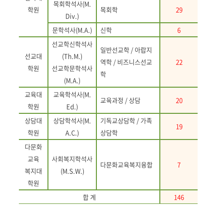
목회학석사
(M.
학원
목회학
29
Div.)
문학석사
(M.A.)
신학
6
선교학신학석사
일반선교학
/
아랍지
선교대
(Th.M.)
역학
/
비즈니스선교
22
학원
선교학문학석사
학
(M.A.)
교육대
교육학석사
(M.
교육과정
/
상담
20
학원
Ed.)
상담대
상담학석사
(M.
기독교상담학
/
가족
19
학원
A.C.)
상담학
다문화
교육
사회복지학석사
다문화교육복지융합
7
복지대
(M.S.W.)
학원
합 계
146