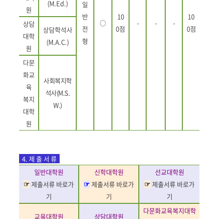
(M.Ed.)
일
원
반
10
10
○
-
-
-
상담
전
0
점
0
점
상담학석사
대학
형
(M.A.C.)
원
다문
화교
사회복지학
육
석사(M.S.
복지
W.)
대학
원
4.
제 출 서 류
일반대학원
신학대학원
선교대학원
제출서류
바로가
제출서류
바로가
제출서류
바로가
☞
☞
☞
기
기
기
다문화교육복지대학
교육대학원
상담대학원