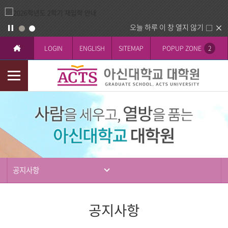
오늘 하루 이 창 열지 않기
LOGIN
ENGLISH
SITEMAP
POPUP ZONE
2
모
바
입
일
학
메
뉴
공지사항
공지사항