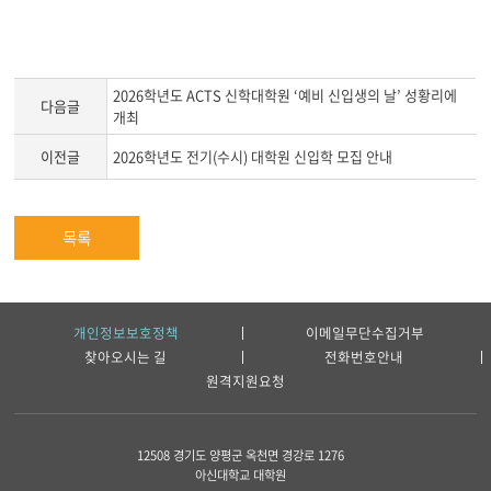
2026학년도 ACTS 신학대학원 ‘예비 신입생의 날’ 성황리에
다음글
개최
이전글
2026학년도 전기(수시) 대학원 신입학 모집 안내
목록
개인정보보호정책
이메일무단수집거부
찾아오시는 길
전화번호안내
원격지원요청
12508 경기도 양평군 옥천면 경강로 1276
아신대학교 대학원