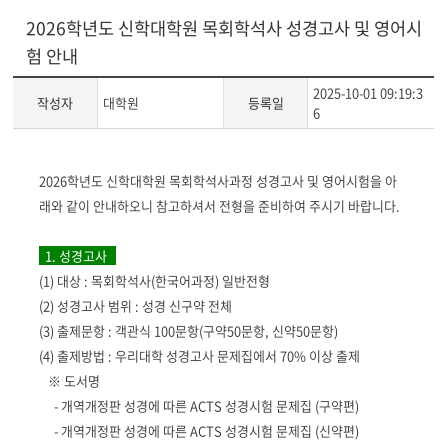
2026학년도 신학대학원 목회학석사 성경고사 및 영어시
험 안내
2025-10-01 09:19:3
작성자
대학원
등록일
6
게
2026
학년도 신학대학원 목회학석사과정 성경고사 및 영어시험을 아
시
래와 같이 안내하오니 참고하셔서 전형을 준비하여 주시기 바랍니다
.
글
본
1. 성경고사
문
(1) 대상 : 목회학석사(한국어과정) 일반전형
(2)
성경고사 범위 : 성경 신구약 전체
(3) 출제문항 : 객관식
100
문항
(
구약
50
문항
,
신약
50
문항
)
(4) 출제방법 : 우리대학 성경고사 문제집에서
70%
이상 출제
※
도서명
-
개역개정판 성경에 따른
ACTS
성경시험 문제집
(
구약편
)
-
개역개정판 성경에 따른
ACTS
성경시험 문제집
(
신약편
)