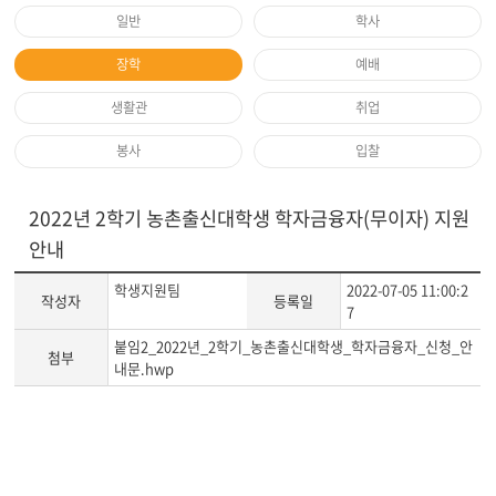
일반
학사
장학
예배
생활관
취업
봉사
입찰
2022년 2학기 농촌출신대학생 학자금융자(무이자) 지원
안내
학생지원팀
2022-07-05 11:00:2
작성자
등록일
7
붙임2_2022년_2학기_농촌출신대학생_학자금융자_신청_안
첨부
내문.hwp
게
시
글