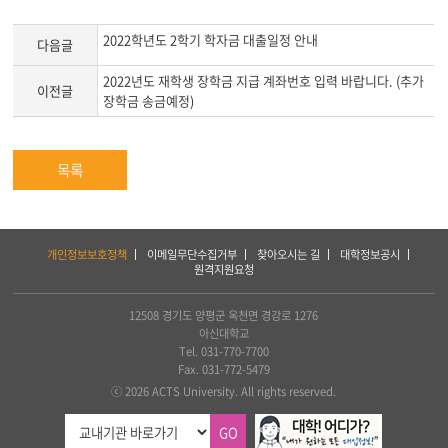
본
문
2022학년도 2학기 학자금 대출일정 안내
다음글
2022년도 재학생 장학금 지급 계좌번호 입력 바랍니다. (추가
이전글
장학금 송금예정)
목록
하
개인정보보호정책
이메일무단수집거부
찾아오시는 길
대학정보공시
단
원격지원요청
서
비
스
12508 경기도 양평군 옥천면 경강로 1276
및
아신대학교
아
Tel. 031-770-7700
세
Fax. 031-772-5479
아
ⓒ 2026 ACTS University. All rights reserved.
연
합
GO
신