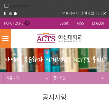
오늘 하루 이 창 열지 않기
POPUP ZONE
LOGIN
AIGS
ENGLISH
2
모
바
게
배
일
시
너
메
판
영
뉴
사
역
제
동
커뮤니티
공지사항
행
공지사항