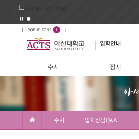
입
배
POPUP ZONE
1
시
너
입학안내
도
영
우
역
미
주
수시
정시
요
서
부가메뉴
학교정보
비
스
수시
입학상담Q&A