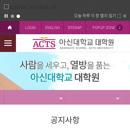
오늘 하루 이 창 열지 않기
LOGIN
ENGLISH
SITEMAP
POPUP ZONE
2
모
바
입
일
학
메
뉴
공지사항