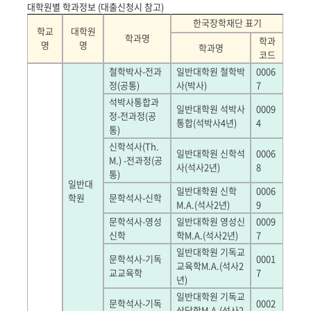
대학원별 학과정보 (대출신청시 참고)
한국장학재단 표기
학교
대학원
학과명
학과
명
명
학과명
코드
철학박사
-
전과
일반대학원 철학박
0006
정
(
공통
)
사
(
박사
)
7
석박사통합과
일반대학원 석박사
0009
정
-
전과정
(
공
통합
(
석박사
4
년
)
4
통
)
신학석사
(Th.
일반대학원 신학석
0006
M.) -
전과정
(
공
사
(
석사
2
년
)
8
통
)
일반대
일반대학원 신학
0006
학원
문학석사
-
신학
M.A.(
석사
2
년
)
9
문학석사
-
영성
일반대학원 영성신
0009
신학
학
M.A.(
석사
2
년
)
7
일반대학원 기독교
문학석사
-
기독
0001
교육학
M.A.(
석사
2
교교육학
7
년
)
일반대학원 기독교
문학석사
-
기독
0002
상담학
M.A.(
석사
2