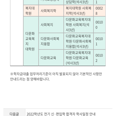
상담학
(
석사
3
년
)
1
복지대
복지대학원 사회복
0002
사회복지학
학원
지학
(
석사
3
년
)
8
다문화교육복지대
0010
사회복지
학원 사회복지
(
석
0
사
3
년
)
다문화
다문화교육복지대
교육복
다문화사회복
0010
학원 다문화사회복
지
지융합
1
지융합
(
석사
3
년
)
대학원
다문화교육복지대
0010
다문화교육
학원 다문화교육
2
(
석사
3
년
)
※학자금대출 업무처리기준이 아직 발표되지 않아 기본적인 사항만
안내드리는 점 양해바랍니다.
다음글
2022학년도 전기 신·편입학 합격자 학사일정 안내