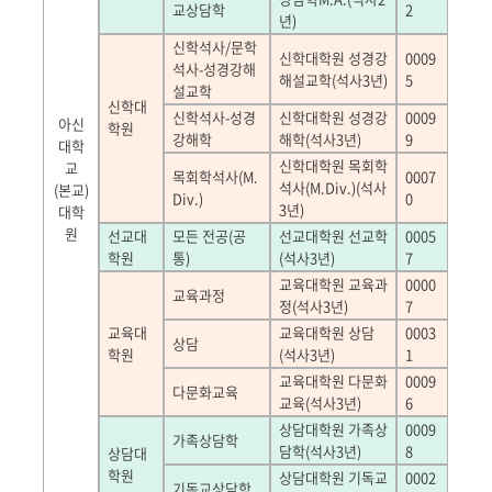
교상담학
2
년
)
신학석사
/
문학
신학대학원 성경강
0009
석사
-
성경강해
해설교학
(
석사
3
년
)
5
설교학
신학대
신학석사
-
성경
신학대학원 성경강
0009
아신
학원
강해학
해학
(
석사
3
년
)
9
대학
신학대학원 목회학
교
목회학석사
(M.
0007
석사
(M.Div.)(
석사
(
본교
)
Div.)
0
3
년
)
대학
원
선교대
모든 전공
(
공
선교대학원 선교학
0005
학원
통
)
(
석사
3
년
)
7
교육대학원 교육과
0000
교육과정
정
(
석사
3
년
)
7
교육대
교육대학원 상담
0003
상담
학원
(
석사
3
년
)
1
교육대학원 다문화
0009
다문화교육
교육
(
석사
3
년
)
6
상담대학원 가족상
0009
가족상담학
담학
(
석사
3
년
)
8
상담대
학원
상담대학원 기독교
0002
기독교상담학