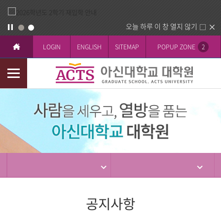
오늘 하루 이 창 열지 않기
LOGIN
ENGLISH
SITEMAP
POPUP ZONE
2
모
바
입
일
학
메
뉴
공지사항