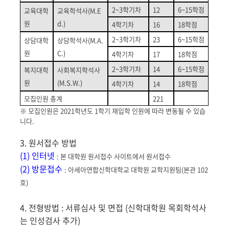
2~3
학기차
12
6~15
학점
교육대학
교육학석사
(M.E
원
d.)
4
학기차
16
18
학점
2~3
학기차
23
6~15
학점
상담대학
상담학석사
(M.A.
원
C.)
4
학기차
17
18
학점
2~3
학기차
14
6~15
학점
복지대학
사회복지학석사
원
(M.S.W.)
4
학기차
14
18
학점
모집인원 총계
221
※ 모집인원은 2021학년도 1학기 재입학 인원에 따라 변동될 수 있습
니다.
3. 원서접수 방법
(1) 인터넷
: 본 대학원 원서접수 사이트에서 원서접수
(2) 방문접수
: 아세아연합신학대학교 대학원 교학지원팀(본관 102
호)
4. 전형방법 : 서류심사 및 면접 (신학대학원 목회학석사
는 인성검사 추가)