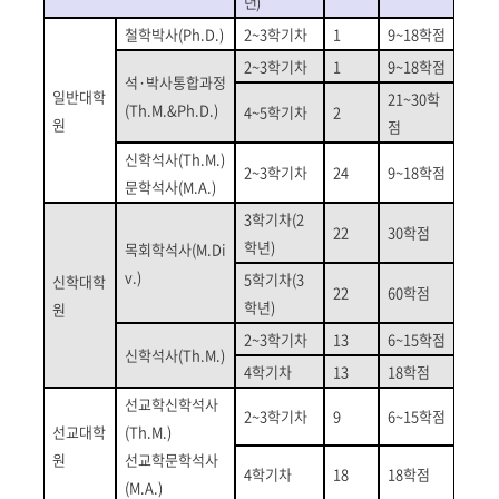
년
)
철학박사
(Ph.D.)
2~3
학기차
1
9~18
학점
2~3
학기차
1
9~18
학점
석
·
박사통합과정
일반대학
21~30
학
(Th.M.&Ph.D.)
4~5
학기차
2
원
점
신학석사
(Th.M.)
2~3
학기차
24
9~18
학점
문학석사
(M.A.)
3
학기차
(2
22
30
학점
학년
)
목회학석사
(M.Di
v.)
5
학기차
(3
신학대학
22
60
학점
학년
)
원
2~3
학기차
13
6~15
학점
신학석사
(Th.M.)
4
학기차
13
18
학점
선교학신학석사
2~3
학기차
9
6~15
학점
선교대학
(Th.M.)
원
선교학문학석사
4
학기차
18
18
학점
(M.A.)