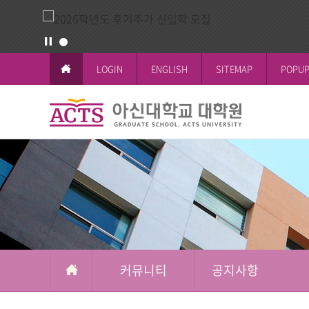
LOGIN
ENGLISH
SITEMAP
POPUP
커
뮤
교육이념과 
공지사항
일반대학원
학사일정
논문작성안
공지사항
니
철학박사(Ph.D.
전체공지
티
시험 및 성
신학박사(Th.D.
일반대학원
석박사통합과
신학대학원
석사과정
선교대학원
커뮤니티
공지사항
교육대학원
상담대학원
복지대학원