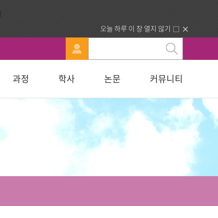
오늘 하루 이 창 열지 않기
과정
학사
논문
커뮤니티
문
강신청
료실
행정부서 안내
묻고답하기
교육대학원
휴·복학 안내
연구윤리자료실
청빙게시판
교육학석사
료실
찾아오시는길
합격자조회/고지서출력
복지대학원
입학원서접수
사회복지학석사
다문화교육복지대학원
지대학원