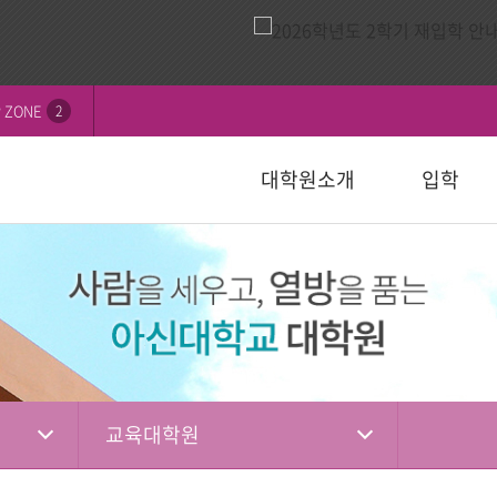
 ZONE
2
대학원소개
입학
비전
내
연혁
모집요강
신학대학원
학칙 및 규정
논문심사일정
묻고답하기
교수소개
자주하는 질
선교대학원
등록 및 수
논문서식자
자료실
)
일반대학원
성경강해학(Th.M.)
일반대학원
행정서식
적안내
장학안내
입학관련자
)
신학대학원
목회학석사
신학대학원
수업자료실
상담대학원
정
선교대학원
문학석사
선교대학원
입학관련서식
교육대학원
교육대학원
입시자료
상담학석사
교육대학원
상담대학원
상담대학원
다문화교육복지대학원
복지대학원
편입학
다문화교육복