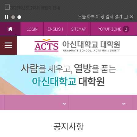
오늘 하루 이 창 열지 않기
LOGIN
ENGLISH
SITEMAP
POPUP ZONE
2
모
바
입
일
학
메
뉴
공지사항