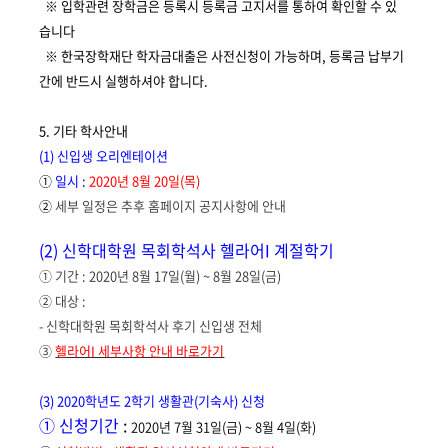
※
입학관련 장학금은 등록시 등록금 고지서를 통하여 확인할 수 있
습니다
※ 한국장학재단 학자금대출은 사전신청이 가능하며, 등록금 납부기
간에 반드시 실행하셔야 합니다.
5.
기타
학사안내
(1)
신입생
오리엔테이션
①
일시
:
2020년 8월 20일(목)
②
세부 일정은 추후 홈페이지 공지사항에 안내
(2) 신학대학원 목회학석사 헬라어I 계절학기
① 기간 :
2020
년
8
월 17
일
(월
) ~ 8
월 28
일
(금
)
② 대상 :
- 신학대학원 목회학석사 후기 신입생 전체
③
헬라어I 세부사항 안내 바로가기
(3) 2020학년도 2학기 생활관(기숙사) 신청
① 신청기간
:
2020년 7월
31일(금) ~ 8월 4일(화)