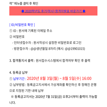
력
”
메뉴를 클릭 후 확
인
◆ 2020
학년도 후기(정시) 합격자발표
바로가기
◆
[ ID/
비밀번호 확인
]
①
ID :
원서에 기록된 이메일 주소
②
비밀번호
-
인터넷접수자 : 원서작성시 설정한 비밀번호로 로그인
-
방문접수자
: @@
생년월일
8
자리
(
예시
: @@19901015)
3.
합격통지서 출력
: 원서접수시스템에서 합격여부 확인 후 출력
4.
등록금 납부
2020년 8월 3일(월) ~ 8월 5일(수) 16:00
①
납부기간
:
②
납부방법 : 등록금고지서에서 가상계좌를 확인하신 후 정해진 은행
으로 지정된 기한 내에 납부
※ 등록금고지서는 2020년 7월 31일(금) 오후2시부터 출력이 가능합
니다.