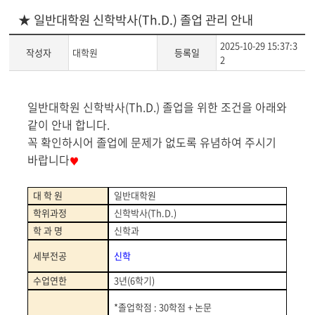
★ 일반대학원 신학박사(Th.D.) 졸업 관리 안내
2025-10-29 15:37:3
작성자
대학원
등록일
2
게
일반대학원 신학박사(Th.D.) 졸업을 위한 조건을 아래와
시
같이 안내 합니다.
글
꼭 확인하시어 졸업에 문제가 없도록 유념하여 주시기
본
바랍니다
♥
문
대 학 원
일반대학원
학위과정
신학박사
(Th.D.)
학 과 명
신학과
세부전공
신학
수업연한
3
년
(6
학기
)
*
졸업학점
: 30
학점
+
논문