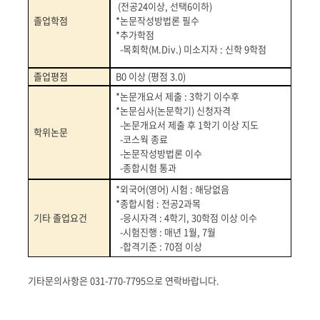
(
전공
24
이상
,
선택
6
이하
)
졸업학점
*
논문작성방법론 필수
*
추가학점
-
목회학
(M.Div.)
미소지자
:
신학
9
학점
졸업평점
B0
이상
(
평점
3.0)
*
논문개요서 제출
: 3
학기 이수후
*
논문심사
(
논문학기
)
신청자격
-
논문개요서 제출 후
1
학기 이상 지도
학위논문
-
코스웍 종료
-
논문작성방법론 이수
-
종합시험 통과
*
외국어
(
영어
)
시험
:
해당없음
*
종합시험
:
전공
2
과목
기타 졸업요건
-
응시자격
: 4
학기
, 30
학점 이상 이수
-
시험진행
:
매년
1
월
, 7
월
-
합격기준
: 70
점 이상
기타문의사항은 031-770-7795으로 연락바랍니다.