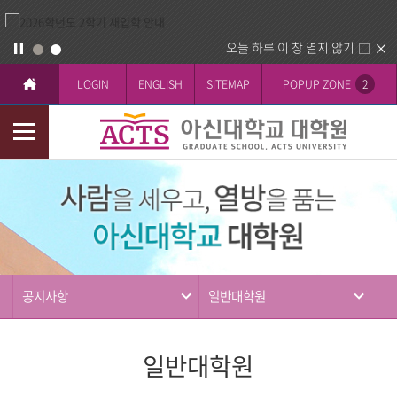
오늘 하루 이 창 열지 않기
LOGIN
ENGLISH
SITEMAP
POPUP ZONE
2
모
바
커
일
뮤
메
니
뉴
티
공지사항
일반대학원
일반대학원