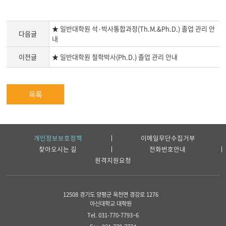
★ 일반대학원 석·박사통합과정(Th.M.&Ph.D.) 졸업 관리 안
다음글
내
이전글
★ 일반대학원 철학박사(Ph.D.) 졸업 관리 안내
목록
개인정보보호정책
이메일무단수집거부
찾아오시는 길
전화번호안내
원격지원요청
12508 경기도 양평군 옥천면 경강로 1276
아신대학교 대학원
Tel. 031-770-7793~6