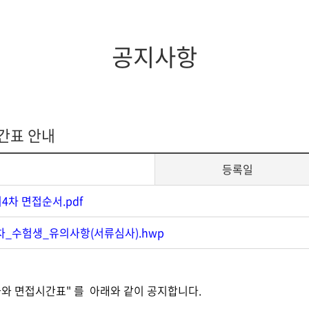
지대학원
전체모집요강
공지사항
시간표 안내
등록일
전기4차 면접순서.pdf
4차_수험생_유의사항(서류심사).hwp
과와 면접시간표" 를 아래와 같이 공지합니다.