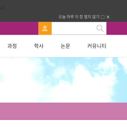
오늘 하루 이 창 열지 않기
과정
학사
논문
커뮤니티
문
강신청
료실
행정부서 안내
묻고답하기
교육대학원
휴·복학 안내
연구윤리자료실
청빙게시판
교육학석사
료실
찾아오시는길
합격자조회/고지서출력
복지대학원
입학원서접수
사회복지학석사
다문화교육복지대학원
지대학원