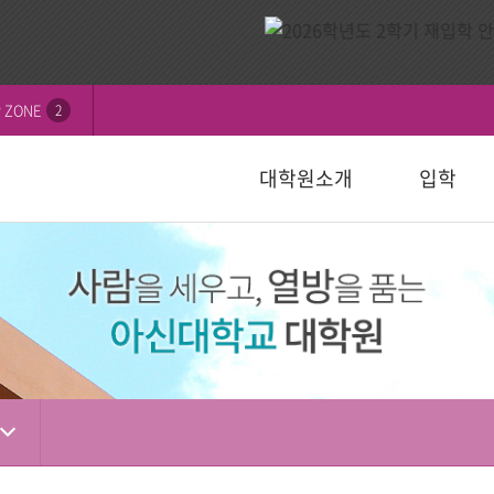
 ZONE
2
대학원소개
입학
비전
내
연혁
모집요강
신학대학원
학칙 및 규정
논문심사일정
묻고답하기
교수소개
자주하는 질
선교대학원
등록 및 수
논문서식자
자료실
)
일반대학원
성경강해학(Th.M.)
일반대학원
행정서식
적안내
장학안내
입학관련자
)
신학대학원
목회학석사
신학대학원
수업자료실
상담대학원
정
선교대학원
문학석사
선교대학원
입학관련서식
교육대학원
교육대학원
입시자료
상담학석사
상담대학원
상담대학원
다문화교육복지대학원
복지대학원
편입학
다문화교육복