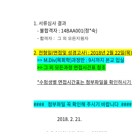
글
본
문
1. 서류심사 결과
-
불합격자 : 14BAA001(정*숙)
-
합격자 : 그 외 모든지원자
2.
전형일(면접및 성경고사) : 2018년 2월 22일(목)
>>
M.Div(목회학)과정만 : 9시
까지 본교 입실
>> 그 외 모든과정 면접시간표 참조
*수험생별
면접시간표는 첨부파일을
확인하시기 
#### 첨부파일 꼭 확인해 주시기 바랍니다 ####
2018. 2. 21.