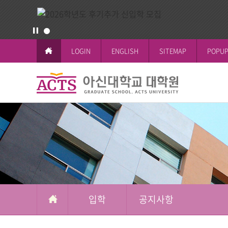
LOGIN
ENGLISH
SITEMAP
POPUP
입
학
교육이념과 
공지사항
일반대학원
학사일정
논문작성안
공지사항
철학박사(Ph.D.
전체공지
시험 및 성
신학박사(Th.D.
일반대학원
석박사통합과
신학대학원
석사과정
선교대학원
입학
공지사항
교육대학원
상담대학원
복지대학원