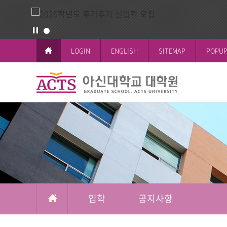
LOGIN
ENGLISH
SITEMAP
POPUP
입
학
교육이념과 
공지사항
일반대학원
학사일정
논문작성안
공지사항
철학박사(Ph.D.
전체공지
시험 및 성
신학박사(Th.D.
일반대학원
석박사통합과
신학대학원
석사과정
선교대학원
입학
공지사항
교육대학원
상담대학원
복지대학원