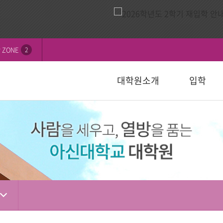
 ZONE
2
대학원소개
입학
비전
내
연혁
모집요강
신학대학원
학칙 및 규정
논문심사일정
묻고답하기
교수소개
자주하는 질
선교대학원
등록 및 수
논문서식자
자료실
)
일반대학원
성경강해학(Th.M.)
일반대학원
행정서식
적안내
장학안내
입학관련자
)
신학대학원
목회학석사
신학대학원
수업자료실
상담대학원
정
선교대학원
문학석사
선교대학원
입학관련서식
교육대학원
교육대학원
입시자료
상담학석사
상담대학원
상담대학원
다문화교육복지대학원
복지대학원
편입학
다문화교육복