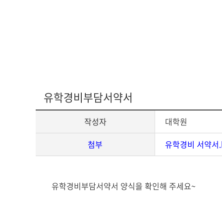
다문화교육복
유학경비부담서약서
작성자
대학원
첨부
유학경비 서약서.
게
유학경비부담서약서 양식을 확인해 주세요~
시
글