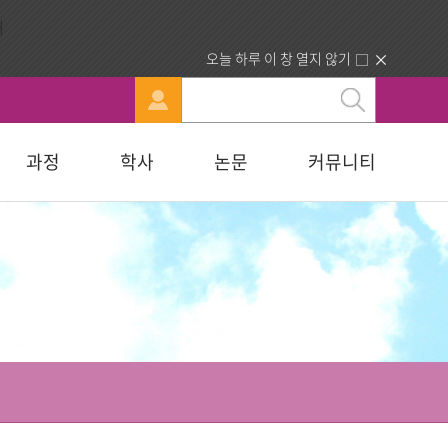
오늘 하루 이 창 열지 않기
과정
학사
논문
커뮤니티
문
강신청
료실
행정부서 안내
묻고답하기
교육대학원
휴·복학 안내
연구윤리자료실
청빙게시판
교육학석사
료실
찾아오시는길
합격자조회/고지서출력
복지대학원
입학원서접수
사회복지학석사
다문화교육복지대학원
지대학원