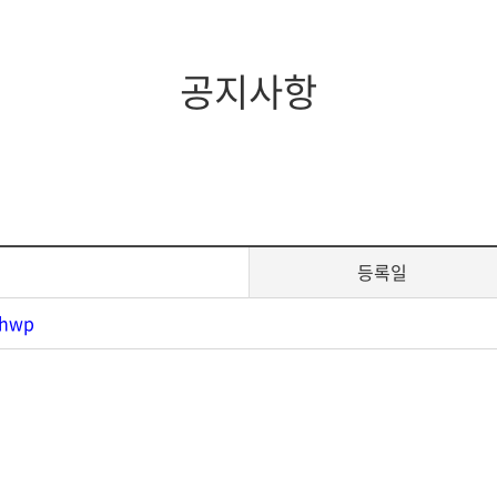
지대학원
전체모집요강
공지사항
등록일
hwp