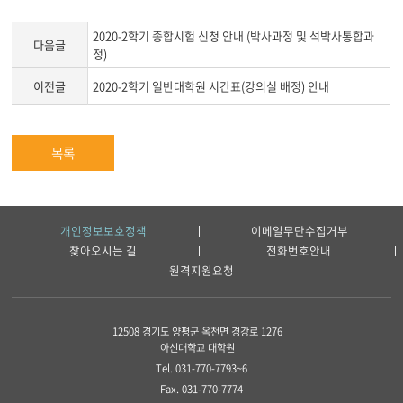
2020-2학기 종합시험 신청 안내 (박사과정 및 석박사통합과
다음글
정)
이전글
2020-2학기 일반대학원 시간표(강의실 배정) 안내
목록
개인정보보호정책
이메일무단수집거부
찾아오시는 길
전화번호안내
원격지원요청
12508 경기도 양평군 옥천면 경강로 1276
아신대학교 대학원
Tel. 031-770-7793~6
Fax. 031-770-7774