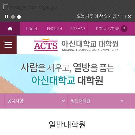
오늘 하루 이 창 열지 않기
LOGIN
ENGLISH
SITEMAP
POPUP ZONE
2
모
바
커
일
뮤
메
니
뉴
티
공지사항
일반대학원
일반대학원