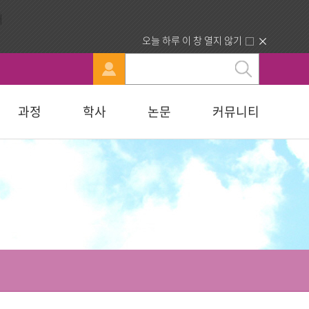
오늘 하루 이 창 열지 않기
과정
학사
논문
커뮤니티
문
강신청
료실
행정부서 안내
묻고답하기
교육대학원
휴·복학 안내
연구윤리자료실
청빙게시판
교육학석사
료실
찾아오시는길
합격자조회/고지서출력
복지대학원
입학원서접수
사회복지학석사
다문화교육복지대학원
지대학원