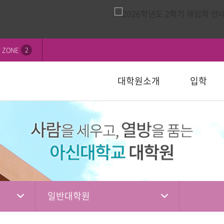
 ZONE
2
대학원소개
입학
비전
내
연혁
모집요강
신학대학원
학칙 및 규정
논문심사일정
묻고답하기
교수소개
자주하는 질
선교대학원
등록 및 수
논문서식자
자료실
)
일반대학원
성경강해학(Th.M.)
일반대학원
행정서식
적안내
장학안내
입학관련자
)
신학대학원
목회학석사
신학대학원
수업자료실
상담대학원
정
선교대학원
문학석사
선교대학원
입학관련서식
교육대학원
교육대학원
입시자료
상담학석사
일반대학원
상담대학원
상담대학원
다문화교육복지대학원
복지대학원
편입학
다문화교육복