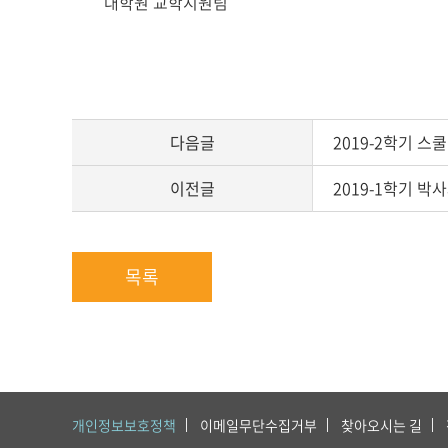
본
대학원 교학지원팀
문
다음글
2019-2학기 스
이전글
2019-1학기 박
목록
개인정보보호정책
이메일무단수집거부
찾아오시는 길