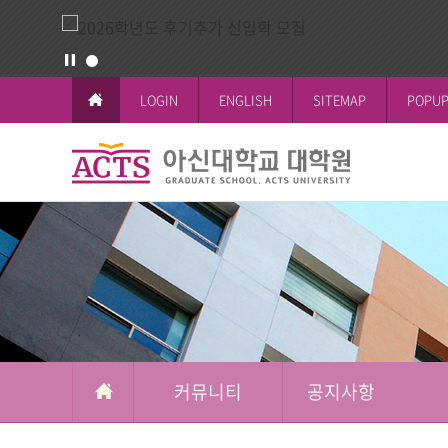
LOGIN
ENGLISH
SITEMAP
POPUP
커
뮤
교육이념과 
공지사항
일반대학원
학사일정
논문작성안
공지사항
니
철학박사(Ph.D.
전체공지
티
시험 및 성
신학박사(Th.D.
일반대학원
석박사통합과
신학대학원
석사과정
선교대학원
커뮤니티
공지사항
교육대학원
상담대학원
복지대학원