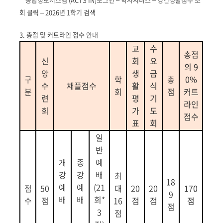
회 클릭
–
2026
년
1
학기 검색
3.
총점 및 커트라인 점수 안내
교
수
총점
신
회
요
의
9
앙
생
금
구
학
총
0%
수
채플점수
활
식
분
회
점
커트
련
평
기
라인
회
가
도
점수
표
회
일
반
개
종
예
강
강
배
최
18
예
예
(21
점
50
대
20
20
170
9
배
배
회
*
수
점
16
점
점
점
점
3
점