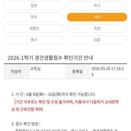
일반
학사
장학
예배
생활관
취업
봉사
입찰
2026-1학기 경건생활점수 확인기간 안내
교목실
2026-05-26 17:19:2
작성자
등록일
0
게
1.
기 간
: 6
월
9
일
(
화
) ~ 16
일
(
화
)
까지 확인 가능합니다
.
시
(
기간 이후로는 확인 및 수정 불가하며, 미통과시 다음학기 교내장학
글
금 및 근로선발 제외
)
본
문
2.
점수 확인 방법
:
종합정보시스템
(ACTS IN)
로그인
–
학사서비스
–
경건생활점수 조