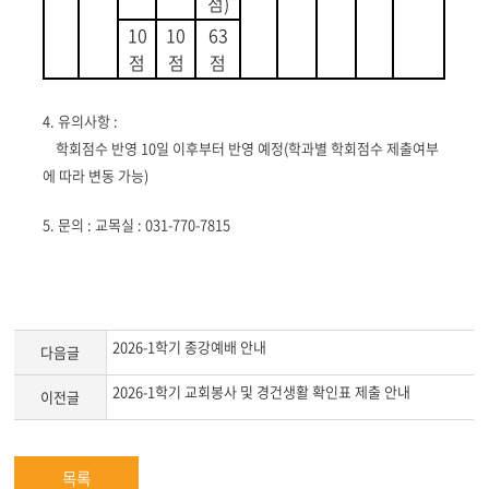
점
)
10
10
63
점
점
점
4.
유의사항
:
학회점수 반영
10
일 이후부터 반영 예정
(
학과별 학회점수 제출여부
에 따라 변동 가능
)
5.
문의
:
교목실
: 031-770-7815
2026-1학기 종강예배 안내
다음글
2026-1학기 교회봉사 및 경건생활 확인표 제출 안내
이전글
목록