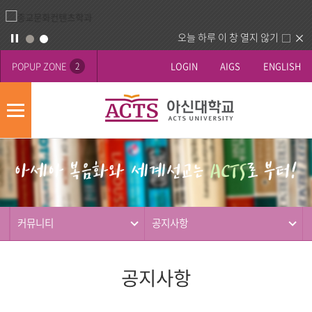
오늘 하루 이 창 열지 않기
POPUP ZONE
LOGIN
AIGS
ENGLISH
2
모
바
게
배
일
시
너
메
판
영
뉴
사
역
제
동
커뮤니티
공지사항
행
공지사항