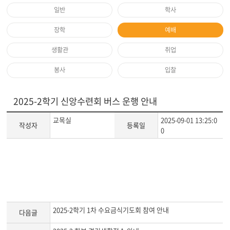
일반
학사
장학
예배
생활관
취업
봉사
입찰
2025-2학기 신앙수련회 버스 운행 안내
교목실
2025-09-01 13:25:0
작성자
등록일
0
게
시
글
본
문
2025-2학기 1차 수요금식기도회 참여 안내
다음글