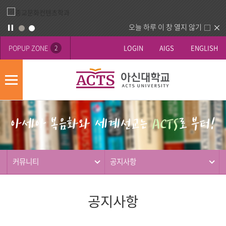
오늘 하루 이 창 열지 않기
POPUP ZONE
LOGIN
AIGS
ENGLISH
2
모
바
게
배
일
시
너
메
판
영
뉴
사
역
제
동
커뮤니티
공지사항
행
공지사항