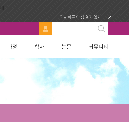
오늘 하루 이 창 열지 않기
과정
학사
논문
커뮤니티
문
강신청
료실
행정부서 안내
묻고답하기
교육대학원
휴·복학 안내
연구윤리자료실
청빙게시판
교육학석사
료실
찾아오시는길
합격자조회/고지서출력
복지대학원
입학원서접수
사회복지학석사
다문화교육복지대학원
지대학원