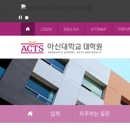
LOGIN
ENGLISH
SITEMAP
POPUP
입
학
교육이념과 
공지사항
일반대학원
학사일정
논문작성안
공지사항
철학박사(Ph.D.
전체공지
시험 및 성
신학박사(Th.D.
일반대학원
석박사통합과
신학대학원
석사과정
선교대학원
입학
자주하는 질문
교육대학원
상담대학원
복지대학원