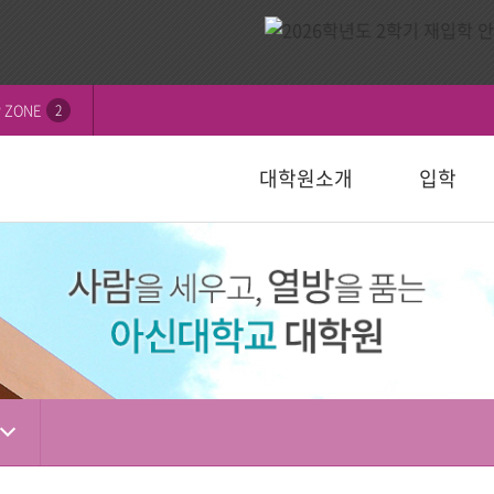
 ZONE
2
대학원소개
입학
비전
내
연혁
모집요강
신학대학원
학칙 및 규정
논문심사일정
묻고답하기
교수소개
자주하는 질
선교대학원
등록 및 수
논문서식자
자료실
)
일반대학원
성경강해학(Th.M.)
일반대학원
행정서식
적안내
장학안내
입학관련자
)
신학대학원
목회학석사
신학대학원
수업자료실
상담대학원
정
선교대학원
문학석사
선교대학원
입학관련서식
교육대학원
교육대학원
입시자료
상담학석사
상담대학원
상담대학원
다문화교육복지대학원
복지대학원
편입학
다문화교육복