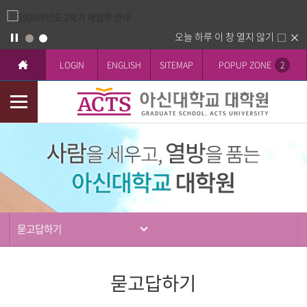
오늘 하루 이 창 열지 않기
LOGIN
ENGLISH
SITEMAP
POPUP ZONE
2
모
바
입
일
학
메
뉴
묻고답하기
묻고답하기