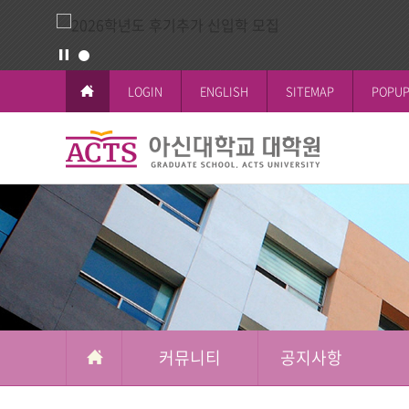
LOGIN
ENGLISH
SITEMAP
POPUP
커
뮤
교육이념과 
공지사항
일반대학원
학사일정
논문작성안
공지사항
니
철학박사(Ph.D.
전체공지
티
시험 및 성
신학박사(Th.D.
일반대학원
석박사통합과
신학대학원
석사과정
선교대학원
커뮤니티
공지사항
교육대학원
상담대학원
복지대학원