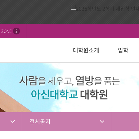
 ZONE
2
대학원소개
입학
비전
내
연혁
모집요강
신학대학원
학칙 및 규정
논문심사일정
묻고답하기
교수소개
자주하는 질
선교대학원
등록 및 수
논문서식자
자료실
)
일반대학원
성경강해학(Th.M.)
일반대학원
행정서식
적안내
장학안내
입학관련자
)
신학대학원
목회학석사
신학대학원
수업자료실
상담대학원
정
선교대학원
문학석사
선교대학원
입학관련서식
교육대학원
교육대학원
입시자료
상담학석사
전체공지
상담대학원
상담대학원
다문화교육복지대학원
복지대학원
편입학
다문화교육복