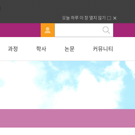
오늘 하루 이 창 열지 않기
과정
학사
논문
커뮤니티
문
강신청
료실
행정부서 안내
묻고답하기
교육대학원
휴·복학 안내
연구윤리자료실
청빙게시판
교육학석사
료실
찾아오시는길
합격자조회/고지서출력
복지대학원
입학원서접수
사회복지학석사
다문화교육복지대학원
지대학원