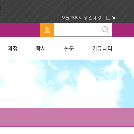
오늘 하루 이 창 열지 않기
과정
학사
논문
커뮤니티
문
강신청
료실
행정부서 안내
묻고답하기
교육대학원
휴·복학 안내
연구윤리자료실
청빙게시판
교육학석사
료실
찾아오시는길
합격자조회/고지서출력
복지대학원
입학원서접수
사회복지학석사
다문화교육복지대학원
지대학원