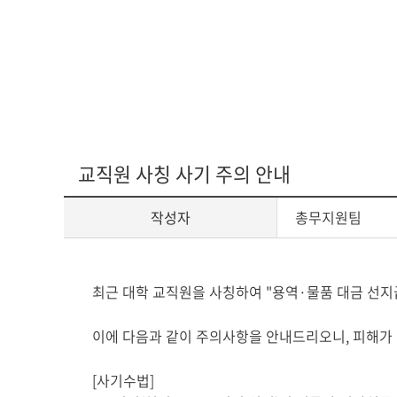
다문화교육복
교직원 사칭 사기 주의 안내
작성자
총무지원팀
게
최근 대학 교직원을 사칭하여 "용역·물품 대금 선지급 
시
글
이에 다음과 같이 주의사항을 안내드리오니, 피해가
본
문
[사기수법]