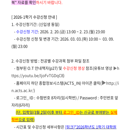
북" 자료를 확인
하시기 바랍니다
.
[ 2026-1
학기 수강신청 안내
]
1.
수강신청기간
: (
신
입생 동일
)
-
수강신청 기간
: 2026. 2. 20.(금)
13:00
~ 2. 23.(월
) 23:00
-
수강신청 신청 및
변경
기간
: 2026. 03. 03.(화
) 10:00
~ 03. 09.
(월
) 23:00
2.
수강신청 방법
:
전공별 수강과목 첨부 파일 참조
-
첨부된 O.T
안내책자
(p27) 및
수강신청 영상
참조
(유튜브 영상
▶
h
ttps://youtu.be/IjoFvTGDqC8
)
▶
- 홈페이지 하단
종합정보시스템
(ACTS_IN)
아이콘 클릭
(
http://i
n.acts.ac.kr
/
)
-
로그인
_ ID :
수험번호
8
자리
(
임시학번
) / Password :
주민번호 앞
자리
(6
자리
)
(단,
입학일
(3
월 2
일
)
이후 부터
로그인_ID
는 신규로 부여받는
실제
학번
으로 입력)
-
시간표 및 수강신청 세부사항은
[
링크
]"2026
학년도 1학기 대학원