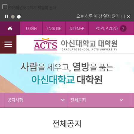
오늘 하루 이 창 열지 않기
LOGIN
ENGLISH
SITEMAP
POPUP ZONE
2
모
바
커
일
뮤
메
니
뉴
티
공지사항
전체공지
전체공지