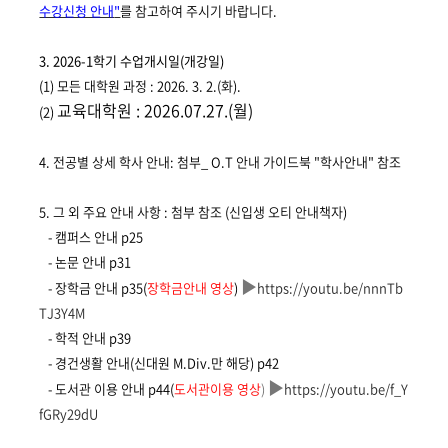
수강신청 안내
"
를 참고하여 주시기 바랍니다
.
3. 2026-1학기
수업개시일(개강일)
(1) 모든 대학원 과정 : 2026. 3. 2.(화).
교육대학원 : 2026.07.27.(월)
(2)
4.
전공별 상세 학사 안내
:
첨부
_ O.T
안내 가이드북
"
학사안내
"
참조
5.
그 외 주요 안내 사항
:
첨부 참조 (
신
입생 오티 안내책자
)
-
캠퍼스 안내
p25
-
논문 안내
p31
▶
-
장학금 안내
p35(
장학금안내 영상
)
https://youtu.be/nnnTb
TJ3Y4M
-
학적 안내
p39
-
경건생활 안내
(
신대원
M.Div.만 해당) p42
▶
-
도서관 이용 안내
p44(
도서관이용 영상
)
https://youtu.be/f_Y
fGRy29dU