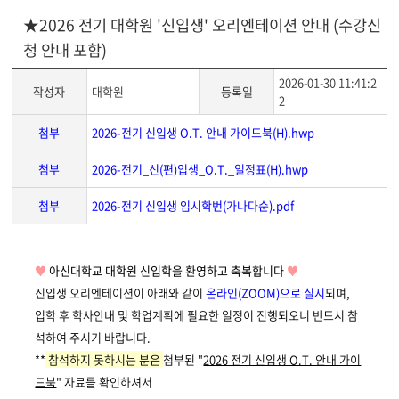
★2026 전기 대학원 '신입생' 오리엔테이션 안내 (수강신
청 안내 포함)
2026-01-30 11:41:2
작성자
대학원
등록일
2
첨부
2026-전기 신입생 O.T. 안내 가이드북(H).hwp
첨부
2026-전기_신(편)입생_O.T._일정표(H).hwp
첨부
2026-전기 신입생 임시학번(가나다순).pdf
게
♥
아신대학교 대학원 신입학을 환영하고
축복합니다
♥
시
신입생 오리엔테이션이 아래와 같이
온라인(ZOOM)으로 실시
되며,
글
입학 후 학사안내 및 학업계획에 필요한 일정이 진행되오니 반드시 참
본
석하여 주시기 바랍니다.
문
**
참석하지 못하시는 분은
첨부된 "
2026 전기 신입생 O.T. 안내 가이
드북
" 자료를 확인하셔서