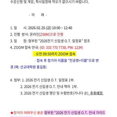
수강신청 및 개강, 학사일정에 착오가 없으시기 바랍니다.
-
아 래
-
1. 일 시
:
2026.02.20.(금
) 10:00 ~ 12:40
2. 진행 방식:
온라인
[
Z00M]
으로 진행
3. 일 정
:
첨부된 "2026전기 신입생 O.T. 일정표" 참조
4. ZOOM
접속 안내
:
(ID: 333 770 7730, PW: 1234)
-
오전 09:50
까지
ZOOM
접속
-
접속 후 참가자 이름을 "전공명
+
이름"으로 변
경
(
예
:
선교대학원 홍길동
)
#. 첨부: 1. 2026 전기 신입생 O.T. 일정표 1부.
2. 2026 전기 신입생 O.T. 안내 책자
1부.
3. 2026 전기 신입생 명단 및 수험번호(가나다 순)_
추후예정
.
★
참석이 어려우신 분은
첨부된 "2026 전기 신입생 O.T. 안내 가이드