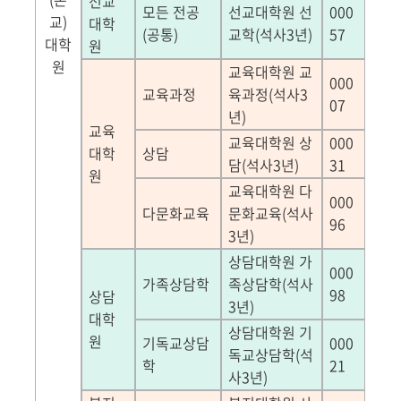
선교
모든 전공
선교대학원 선
000
교
)
대학
(
공통
)
교학
(
석사
3
년
)
57
대학
원
원
교육대학원 교
000
교육과정
육과정
(
석사
3
07
년
)
교육
교육대학원 상
000
대학
상담
담
(
석사
3
년
)
31
원
교육대학원 다
000
다문화교육
문화교육
(
석사
96
3
년
)
상담대학원 가
000
가족상담학
족상담학
(
석사
98
상담
3
년
)
대학
상담대학원 기
원
기독교상담
000
독교상담학
(
석
학
21
사
3
년
)