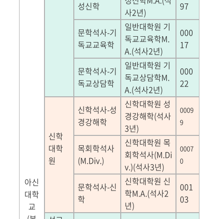
성신학
M.A.(
석
성신학
97
사
2
년
)
일반대학원 기
문학석사
-
기
000
독교교육학
M.
독교교육학
17
A.(
석사
2
년
)
일반대학원 기
문학석사
-
기
000
독교상담학
M.
독교상담학
22
A.(
석사
2
년
)
신학대학원 성
신학석사
-
성
0009
경강해학
(
석사
경강해학
9
3
년
)
신학
신학대학원 목
대학
목회학석사
0007
회학석사
(M.Di
원
(M.Div.)
0
v.)(
석사
3
년
)
신학대학원 신
아신
문학석사
-
신
001
학
M.A.(
석사
2
대학
학
03
년
)
교
(
본