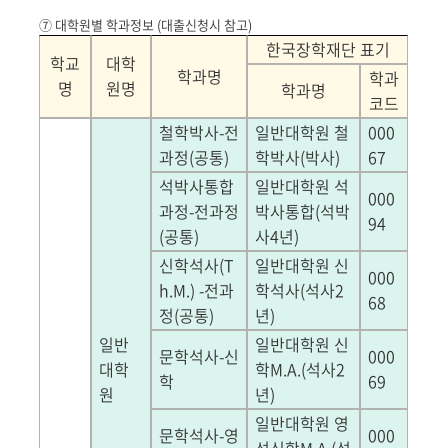
⑦ 대학원별 학과정보 (대출신청시 참고)
한국장학재단 표기
학교
대학
학과명
학과
명
원명
학과명
코드
철학박사
-
전
일반대학원 철
000
과정
(
공통
)
학박사
(
박사
)
67
석박사통합
일반대학원 석
000
과정
-
전과정
박사통합
(
석박
94
(
공통
)
사
4
년
)
신학석사
(T
일반대학원 신
000
h.M.) -
전과
학석사
(
석사
2
68
정
(
공통
)
년
)
일반
일반대학원 신
문학석사
-
신
000
대학
학
M.A.(
석사
2
학
69
원
년
)
일반대학원 영
문학석사
-
영
000