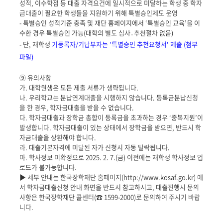
성적, 이수학점 등 대출 자격요건에 일시적으로 미달하는 학생 중 학자
금대출이 필요한 학생들을 지원하기 위해 특별승인제도 운영
- 특별승인 성적기준 충족 및 재단 홈페이지에서 ‘특별승인 교육’을 이
수한 경우 특별승인 가능(대학의 별도 심사․추천절차 없음)
- 단, 재학생
기등록자/기납부자는 '특별승인 추천요청서' 제출 (첨부
파일)
⑨ 유의사항
가. 대학원생은 모든 제출 서류가 생략됩니다.
나. 우리학교는 분납연계대출을 시행하지 않습니다. 등록금분납신청
을 한 경우, 학자금대출을 받을 수 없습니다.
다. 학자금대출과 장학금 총합이 등록금을 초과하는 경우 ‘중복지원’이
발생합니다. 학자금대출이 있는 상태에서 장학금을 받으면, 반드시 학
자금대출을 상환해야 합니다.
라. 대출기본자격에 미달된 자가 신청시 자동 탈락됩니다.
마. 학사정보 미확정으로 2025. 2. 7.(금) 이전에는 재학생 학사정보 업
로드가 불가능합니다.
▶ 세부 안내는 한국장학재단 홈페이지(http://www.kosaf.go.kr) 에
서 학자금대출신청 안내 화면을 반드시 참고하시고, 대출진행시 문의
사항은 한국장학재단 콜센터(☎ 1599-2000)로 문의하여 주시기 바랍
니다.