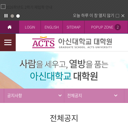
오늘 하루 이 창 열지 않기
LOGIN
ENGLISH
SITEMAP
POPUP ZONE
2
모
바
커
일
뮤
메
니
뉴
티
공지사항
전체공지
전체공지