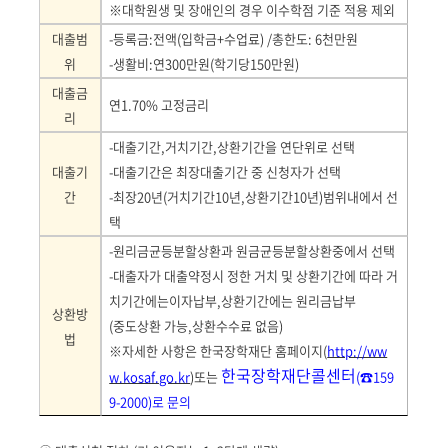
※
대학원생 및 장애인의 경우 이수학점 기준 적용 제외
대출범
-
등록금
:
전액
(
입학금
+
수업료
) /
총한도
: 6
천만원
위
-
생활비
:
연
300
만원
(
학기당
150
만원
)
대출금
연
1.70%
고정금리
리
-
대출기간
,
거치기간
,
상환기간을 연단위로 선택
대출기
-
대출기간은 최장대출기간 중 신청자가 선택
간
-
최장
20
년
(
거치기간
10
년
,
상환기간
10
년
)
범위내에서 선
택
-
원리금균등분할상환과 원금균등분할상환중에서 선택
-
대출자가 대출약정시 정한 거치 및 상환기간에 따라 거
치기간에는이자납부
,
상환기간에는 원리금납부
상환방
(
중도상환 가능
,
상환수수료 없음
)
법
※
자세한 사항은 한국장학재단 홈페이지
(
http://ww
한국장학재단콜센터
w.kosaf.go.kr
)
또는
(
☎
159
9-2000)
로 문의