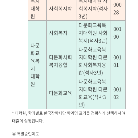
복지
복지대학원 사
000
대학
사회복지학
회복지학
(
석사
28
원
3
년
)
다문화교육복
001
사회복지
지대학원 사회
00
복지
(
석사
3
년
)
다문
다문화교육복
화교
다문화사회
지대학원 다문
001
육복
복지융합
화사회복지융
01
지
합
(
석사
3
년
)
대학
다문화교육복
원
지대학원 다문
001
다문화교육
화교육
(
석사
3
02
년
)
* 대학원, 학과별로 한국장학재단 학과명 표기를 정확하게 선택하셔야
대출이 실행됩니다.
⑧ 특별승인제도