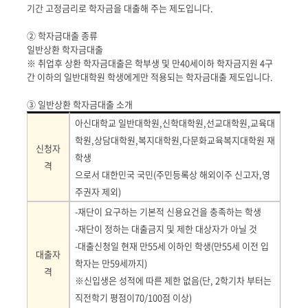
기간 고정금리로 학자금을 대출해 주는 제도입니다.
② 학자금대출 종류
일반상환 학자금대출
※ 취업후 상환 학자금대출은 학부생 및 만40세이하 학자금지원 4구
간 이하의 일반대학원 학생에게만 적용되는 학자금대출 제도입니다.
③ 일반상환 학자금대출 소개
아신대학교 일반대학원
,
신학대학원
,
선교대학원
,
교육대
학원
,
상담대학원
,
복지대학원,다문화교육복지대학원 재
신청자
학생
격
으로서
대한민국 국민
(
주민등록상 해외이주 신고자
,
영
주권자 제외
)
-
재단이 요구하는 기본적 신용요건을 충족하는 학생
-
재단이 정하는 대출금지 및 제한 대상자가 아닐 것
-
대출신청일 현재 만
55
세 이하인 학생
(
만
55
세 이전 입
대출자
학자는 만
59
세까지
)
격
※
신입생은 성적에 따른 제한 없음
(
단
, 2
학기차 부터는
직전학기 평점이
70/100
점 이상
)