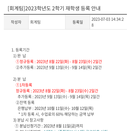
[회계팀]2023학년도 2학기 재학생 등록 안내
2023-07-03 14:34:2
작성자
회계팀
등록일
8
게
시
1.
등록기간
글
1)
완
납
본
①
정규등록
: 2023
년
8
월
22
일
(
화
) - 8
월
23
일
(
수
) 2
일간
문
②
추가등록
: 2023
년
9
월
13
일
(
수
) - 9
월
14
일
(
목
) 2
일간
2)
분
납
①
1
차등록
정규등록
: 2023
년
8
월
22
일
(
화
) - 8
월
23
일
(
수
) 2
일간
추가등록
: 2023
년
9
월
13
일
(
수
) - 9
월
14
일
(
목
) 2
일간
②
잔액 등록
은행납부
:
2023
년
10
월
11
일
(
수
)- 10
월
12
일
(
목
)
* 1
차 등록 시
,
수업료의
60%
해당하는 금액 납부
3)
분납 시 참고사항
①
분납신청기간
: 2023
년
8
월
11
일
(
금
)
까지