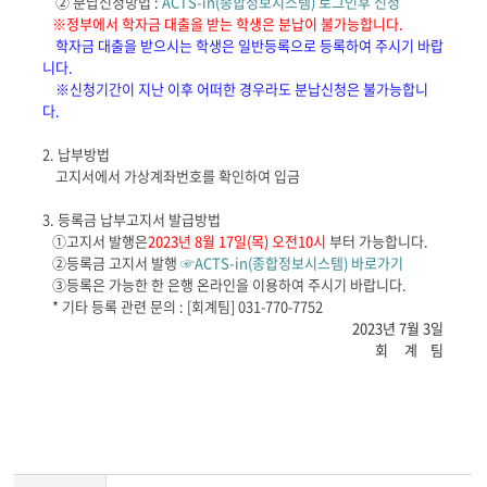
②
분납신청방법
:
ACTS-in(
종합정보시스템
)
로그인후 신청
※
정부에서 학자금 대출을 받는 학생은 분납이 불가능합니다
.
학자금 대출을 받으시는 학생은 일반등록으로 등록하여 주시기 바랍
니다
.
※
신청기간이 지난 이후 어떠한 경우라도 분납신청은 불가능합니
다
.
2.
납부방법
고지서에서 가상계좌번호를 확인하여 입금
3.
등록금 납부고지서 발급방법
①
고지서 발행은
2023
년
8
월
17
일
(
목
)
오전
10
시
부터 가능합니다
.
②
등록금 고지서 발행
☞
ACTS-in(
종합정보시스템
)
바로가기
③
등록은 가능한 한 은행 온라인을 이용하여 주시기 바랍니다
.
*
기타
등록 관련 문의
: [
회계팀
] 031-770-7752
2023
년
7
월
3
일
회 계 팀