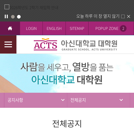
오늘 하루 이 창 열지 않기
LOGIN
ENGLISH
SITEMAP
POPUP ZONE
2
모
바
커
일
뮤
메
니
뉴
티
공지사항
전체공지
전체공지