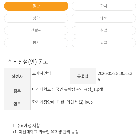
일반
학사
장학
예배
생활관
취업
봉사
입찰
학칙신설(안) 공고
교학지원팀
2026-05-26 10:36:3
작성자
등록일
6
아신대학교 외국인 유학생 관리규정_1.pdf
첨부
학칙개정안에_대한_의견서 (2).hwp
첨부
게
1. 주요개정 사항
시
(1) 아신대학교 외국인 유학생 관리 규정
글