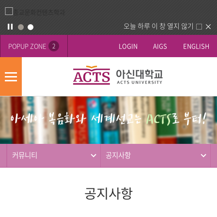
오늘 하루 이 창 열지 않기
POPUP ZONE
LOGIN
AIGS
ENGLISH
2
모
바
게
배
일
시
너
메
판
영
뉴
사
역
제
동
커뮤니티
공지사항
행
공지사항