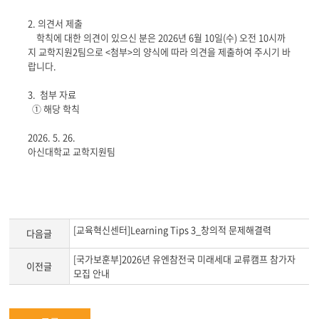
본
문
2. 의견서 제출
학칙에 대한 의견이 있으신 분은 2026년 6월 10일(수) 오전 10시까
지 교학지원2팀으로 <첨부>의 양식에 따라 의견을 제출하여 주시기 바
랍니다.
3. 첨부 자료
① 해당 학칙
2026. 5. 26.
아신대학교 교학지원팀
[교육혁신센터]Learning Tips 3_창의적 문제해결력
다음글
[국가보훈부]2026년 유엔참전국 미래세대 교류캠프 참가자
이전글
모집 안내