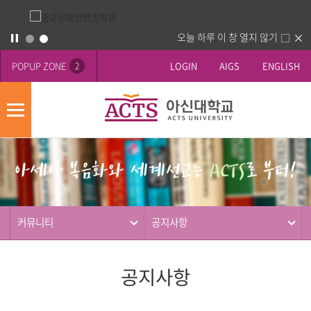
오늘 하루 이 창 열지 않기
POPUP ZONE
LOGIN
AIGS
ENGLISH
2
모
바
게
배
일
시
너
메
판
영
뉴
사
역
제
동
커뮤니티
공지사항
행
공지사항