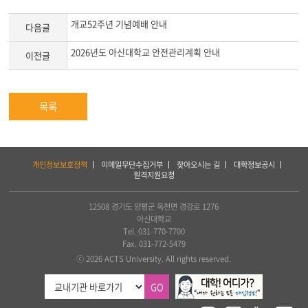
개교52주년 기념예배 안내
다음글
2026년도 아신대학교 안전관리계획 안내
이전글
목록
하
개인정보보호정책
이메일무단수집거부
찾아오시는 길
대학정보공시
단
원격지원요청
서
비
스
12508 경기도 양평군 옥천면 경강로 1276
및
아신대학교
아
Tel. 031-770-7700
세
Fax. 031-772-5479
아
ⓒ 2026 ACTS University. All rights reserved.
연
합
GO
신
학