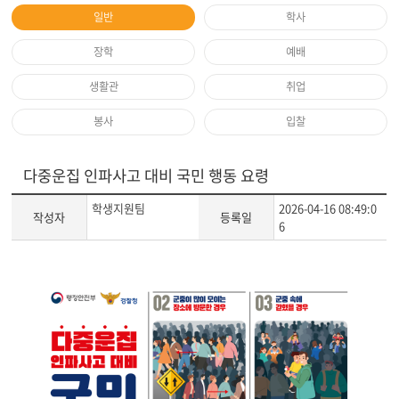
일반
학사
장학
예배
생활관
취업
봉사
입찰
다중운집 인파사고 대비 국민 행동 요령
학생지원팀
2026-04-16 08:49:0
작성자
등록일
6
게
시
글
본
문