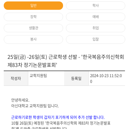
일반
학사
장학
예배
생활관
취업
봉사
입찰
25일(금) -26일(토) 근로학생 선발 - '한국복음주의신학회
제83차 정기논문발표회'
교학지원팀
2024-10-23 11:52:0
작성자
등록일
0
게
안녕하세요.
시
아신대학교 교학지원팀 입니다.
글
본
근로하기로한 학생이 갑자기 포기하게 되어 추가 선발 합니다.
문
10월 26일(토) 예정된 '한국복음주의신학회 제83차 정기논문발표
회'를 도와줄 근로학생을 선발합니다.