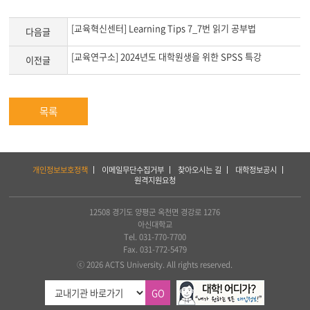
[교육혁신센터] Learning Tips 7_7번 읽기 공부법
다음글
[교육연구소] 2024년도 대학원생을 위한 SPSS 특강
이전글
목록
하
개인정보보호정책
이메일무단수집거부
찾아오시는 길
대학정보공시
단
원격지원요청
서
비
스
12508 경기도 양평군 옥천면 경강로 1276
및
아신대학교
아
Tel. 031-770-7700
세
Fax. 031-772-5479
아
ⓒ 2026 ACTS University. All rights reserved.
연
합
GO
신
학