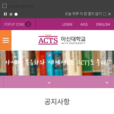
오늘 하루 이 창 열지 않기
POPUP ZONE
LOGIN
AIGS
ENGLISH
2
모
바
게
배
일
시
너
메
판
영
뉴
사
역
제
동
행
공지사항